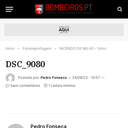
Início
»
Fotorreportagem
»
INCÊNDIO DE NELAS – fotos
DSC_9080
Postado por:
Pedro Fonseca
24/08/23 - 10:57
Sem comentários
1 Leitura mínima
Pedro Fonseca