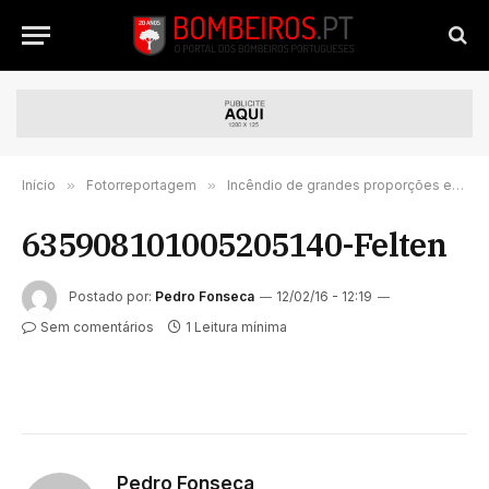
Início
»
Fotorreportagem
»
Incêndio de grandes proporções em New Jersey | FOTORREPORTAGEM
635908101005205140-Felten
Postado por:
Pedro Fonseca
12/02/16 - 12:19
Sem comentários
1 Leitura mínima
Pedro Fonseca