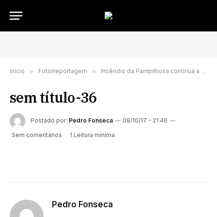
Início
»
Fotorreportagem
»
Incêndio da Pampilhosa continua a lavrar com grande intensidade – FOTORREPORTAGEM
sem título-36
Postado por:
Pedro Fonseca
08/10/17 - 21:46
Sem comentários
1 Leitura mínima
Pedro Fonseca