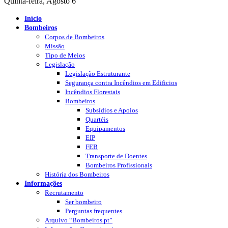
Quinta-feira, Agosto 6
Início
Bombeiros
Corpos de Bombeiros
Missão
Tipo de Meios
Legislação
Legislação Estruturante
Segurança contra Incêndios em Edificios
Incêndios Florestais
Bombeiros
Subsídios e Apoios
Quartéis
Equipamentos
EIP
FEB
Transporte de Doentes
Bombeiros Profissionais
História dos Bombeiros
Informações
Recrutamento
Ser bombeiro
Perguntas frequentes
Arquivo “Bombeiros.pt”