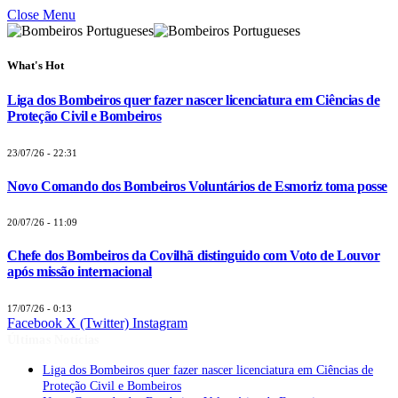
Close Menu
What's Hot
Liga dos Bombeiros quer fazer nascer licenciatura em Ciências de
Proteção Civil e Bombeiros
23/07/26 - 22:31
Novo Comando dos Bombeiros Voluntários de Esmoriz toma posse
20/07/26 - 11:09
Chefe dos Bombeiros da Covilhã distinguido com Voto de Louvor
após missão internacional
17/07/26 - 0:13
Facebook
X (Twitter)
Instagram
Últimas Notícias
Liga dos Bombeiros quer fazer nascer licenciatura em Ciências de
Proteção Civil e Bombeiros