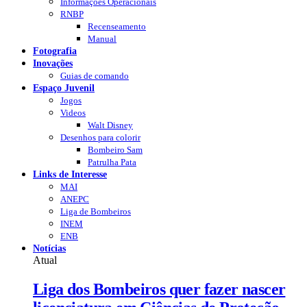
Informações Operacionais
RNBP
Recenseamento
Manual
Fotografia
Inovações
Guias de comando
Espaço Juvenil
Jogos
Videos
Walt Disney
Desenhos para colorir
Bombeiro Sam
Patrulha Pata
Links de Interesse
MAI
ANEPC
Liga de Bombeiros
INEM
ENB
Notícias
Atual
Liga dos Bombeiros quer fazer nascer