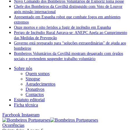
Novo Comando dos Bombeiros Voluntários de Esmoriz toma posse
Chefe dos Bombeiros da Covilhã distinguido com Voto de Louvor
após missão internacional
Apresentado em Espanha robot que combate fogos em ambientes
extremos
Onze mortos e oito feridos a fugir de incêndio em Espanha
Perigo de Incêndio Rural Agrava-se: ANEPC Apela ao Cumprimento
das Medidas de Prevenção
Governo está preparado para “soluções extraordinárias” de ajuda aos
bombeiros
Bombeiros Voluntários da Covilhã mostram desagrado com órgãos
sociais e pretendem suspender trabalho voluntário
Sobre nós
Quem somos
Sinopse
Agradecimentos
Donativos
Contactos
Estatuto editorial
Ficha técnica
Facebook
Instagram
Ocorrências