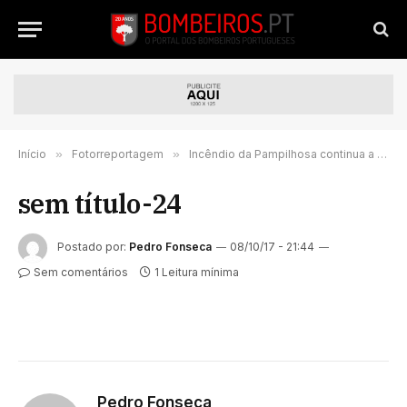
Início
»
Fotorreportagem
»
Incêndio da Pampilhosa continua a lavrar com grande intensidade – FOTORREPORTAGEM
sem título-24
Postado por:
Pedro Fonseca
08/10/17 - 21:44
Sem comentários
1 Leitura mínima
Pedro Fonseca