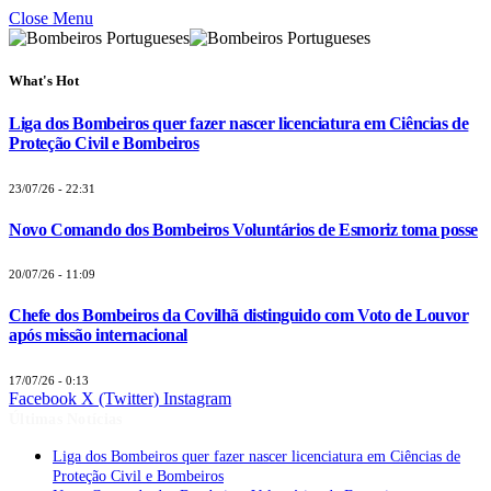
Close Menu
What's Hot
Liga dos Bombeiros quer fazer nascer licenciatura em Ciências de
Proteção Civil e Bombeiros
23/07/26 - 22:31
Novo Comando dos Bombeiros Voluntários de Esmoriz toma posse
20/07/26 - 11:09
Chefe dos Bombeiros da Covilhã distinguido com Voto de Louvor
após missão internacional
17/07/26 - 0:13
Facebook
X (Twitter)
Instagram
Últimas Notícias
Liga dos Bombeiros quer fazer nascer licenciatura em Ciências de
Proteção Civil e Bombeiros