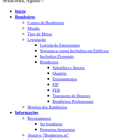
Sexta-feira, Agosto 7
Início
Bombeiros
Corpos de Bombeiros
Missão
Tipo de Meios
Legislação
Legislação Estruturante
Segurança contra Incêndios em Edificios
Incêndios Florestais
Bombeiros
Subsídios e Apoios
Quartéis
Equipamentos
EIP
FEB
Transporte de Doentes
Bombeiros Profissionais
História dos Bombeiros
Informações
Recrutamento
Ser bombeiro
Perguntas frequentes
Arquivo “Bombeiros.pt”