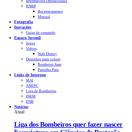
Informações Operacionais
RNBP
Recenseamento
Manual
Fotografia
Inovações
Guias de comando
Espaço Juvenil
Jogos
Videos
Walt Disney
Desenhos para colorir
Bombeiro Sam
Patrulha Pata
Links de Interesse
MAI
ANEPC
Liga de Bombeiros
INEM
ENB
Notícias
Atual
Liga dos Bombeiros quer fazer nascer