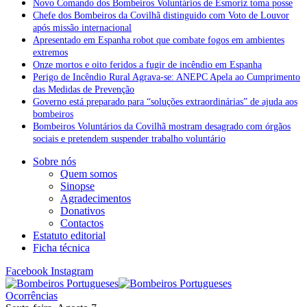
Novo Comando dos Bombeiros Voluntários de Esmoriz toma posse
Chefe dos Bombeiros da Covilhã distinguido com Voto de Louvor
após missão internacional
Apresentado em Espanha robot que combate fogos em ambientes
extremos
Onze mortos e oito feridos a fugir de incêndio em Espanha
Perigo de Incêndio Rural Agrava-se: ANEPC Apela ao Cumprimento
das Medidas de Prevenção
Governo está preparado para “soluções extraordinárias” de ajuda aos
bombeiros
Bombeiros Voluntários da Covilhã mostram desagrado com órgãos
sociais e pretendem suspender trabalho voluntário
Sobre nós
Quem somos
Sinopse
Agradecimentos
Donativos
Contactos
Estatuto editorial
Ficha técnica
Facebook
Instagram
Ocorrências