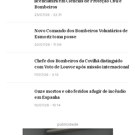
licenciatura em Ciências de Proteção Civil e
Bombeiros
23/07/26 - 22:31
Novo Comando dos Bombeiros Voluntários de
Esmoriz toma posse
20/07/26 - 11:09
Chefe dos Bombeiros da Covilhã distinguido
com Voto de Louvor após missão internacional
17/07/26 - 0:13
Onze mortos e oito feridos a fugir de incêndio
em Espanha
10/07/26 - 10:14
publicidade