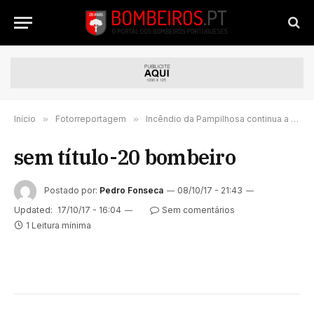
Início
»
Fotorreportagem
»
Incêndio da Pampilhosa continua a lavrar com grande intensidade – FOTORREPORTAGEM
sem título-20 bombeiro
Postado por:
Pedro Fonseca
08/10/17 - 21:43
Updated:
17/10/17 - 16:04
Sem comentários
1 Leitura mínima