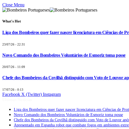
Close Menu
What's Hot
Liga dos Bombeiros quer fazer nascer licenciatura em Ciências de Pr
23/07/26 - 22:31
Novo Comando dos Bombeiros Voluntários de Esmoriz toma posse
20/07/26 - 11:09
Chefe dos Bombeiros da Covilhã distinguido com Voto de Louvor apó
17/07/26 - 0:13
Facebook
X (Twitter)
Instagram
Últimas Notícias
Liga dos Bombeiros quer fazer nascer licenciatura em Ciências de Pro
Novo Comando dos Bombeiros Voluntários de Esmoriz toma posse
Chefe dos Bombeiros da Covilhã distinguido com Voto de Louvor após
Apresentado em Espanha robot que combate fogos em ambientes extr