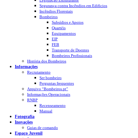
Legislação Estruturante
Segurança contra Incêndios em Edificios
Incêndios Florestais
Bombeiros
Subsídios e Apoios
Quartéis
Equipamentos
EIP
FEB
Transporte de Doentes
Bombeiros Profissionais
História dos Bombeiros
Informações
Recrutamento
Ser bombeiro
Perguntas frequentes
Arquivo “Bombeiros.pt”
Informações Operacionais
RNBP
Recenseamento
Manual
Fotografia
Inovações
Guias de comando
Espaço Juvenil