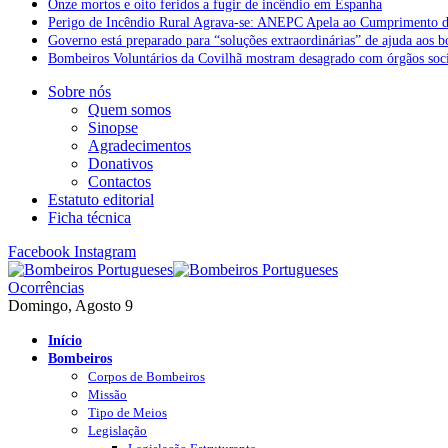
Onze mortos e oito feridos a fugir de incêndio em Espanha
Perigo de Incêndio Rural Agrava-se: ANEPC Apela ao Cumprimento d
Governo está preparado para “soluções extraordinárias” de ajuda aos 
Bombeiros Voluntários da Covilhã mostram desagrado com órgãos socia
Sobre nós
Quem somos
Sinopse
Agradecimentos
Donativos
Contactos
Estatuto editorial
Ficha técnica
Facebook
Instagram
Ocorrências
Domingo, Agosto 9
Início
Bombeiros
Corpos de Bombeiros
Missão
Tipo de Meios
Legislação