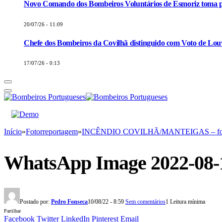
Novo Comando dos Bombeiros Voluntários de Esmoriz toma p
20/07/26 - 11:09
Chefe dos Bombeiros da Covilhã distinguido com Voto de Louv
17/07/26 - 0:13
Início
»
Fotorreportagem
»
INCÊNDIO COVILHÃ/MANTEIGAS – fo
WhatsApp Image 2022-08-10
Postado por:
Pedro Fonseca
10/08/22 - 8:59
Sem comentários
1 Leitura mínima
Partilhar
Facebook
Twitter
LinkedIn
Pinterest
Email