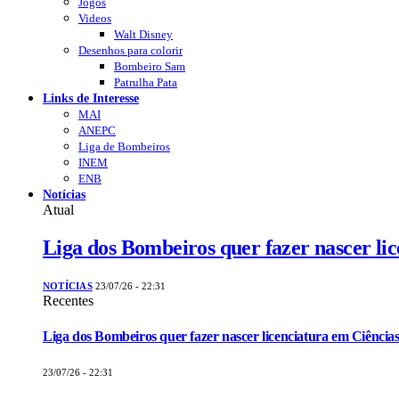
Jogos
Videos
Walt Disney
Desenhos para colorir
Bombeiro Sam
Patrulha Pata
Links de Interesse
MAI
ANEPC
Liga de Bombeiros
INEM
ENB
Notícias
Atual
Liga dos Bombeiros quer fazer nascer li
NOTÍCIAS
23/07/26 - 22:31
Recentes
Liga dos Bombeiros quer fazer nascer licenciatura em Ciências
23/07/26 - 22:31