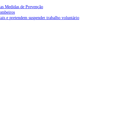
as Medidas de Prevenção
bombeiros
is e pretendem suspender trabalho voluntário