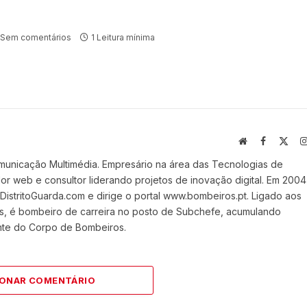
Sem comentários
1 Leitura mínima
Website
Facebook
X
(Twi
municação Multimédia. Empresário na área das Tecnologias de
 web e consultor liderando projetos de inovação digital. Em 2004
stritoGuarda.com e dirige o portal www.bombeiros.pt. Ligado aos
s, é bombeiro de carreira no posto de Subchefe, acumulando
nte do Corpo de Bombeiros.
IONAR COMENTÁRIO