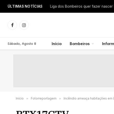
ÚLTIMAS NOTÍCIAS
Facebook
Instagram
Sábado, Agosto 8
Início
Bombeiros
Infor
Início
»
Fotorreportagem
»
Incêndio ameaça habitações em 