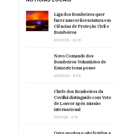
Liga dos Bombeiros quer
fazer nascer licenciatura em
Ciências de Proteção Civil e
Bombeiros
23/07/26 - 22:31
Novo Comando dos
Bombeiros Voluntários de
Esmoriz toma posse
20/07/26 - 11:09
Chefe dos Bombeiros da
Covilhã distinguido com Voto
de Louvor após missão
internacional
17/07/26 - 0:13
Onze mortos e oito feridos a