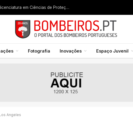
Liga dos Bombeiros quer fazer nascer licenciatura em Ciências de Proteção Civil e Bombeiros
mações
Fotografia
Inovações
Espaço Juvenil
Los Angeles