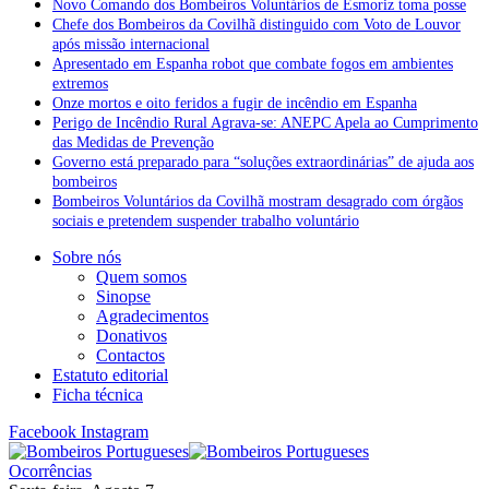
Novo Comando dos Bombeiros Voluntários de Esmoriz toma posse
Chefe dos Bombeiros da Covilhã distinguido com Voto de Louvor
após missão internacional
Apresentado em Espanha robot que combate fogos em ambientes
extremos
Onze mortos e oito feridos a fugir de incêndio em Espanha
Perigo de Incêndio Rural Agrava-se: ANEPC Apela ao Cumprimento
das Medidas de Prevenção
Governo está preparado para “soluções extraordinárias” de ajuda aos
bombeiros
Bombeiros Voluntários da Covilhã mostram desagrado com órgãos
sociais e pretendem suspender trabalho voluntário
Sobre nós
Quem somos
Sinopse
Agradecimentos
Donativos
Contactos
Estatuto editorial
Ficha técnica
Facebook
Instagram
Ocorrências