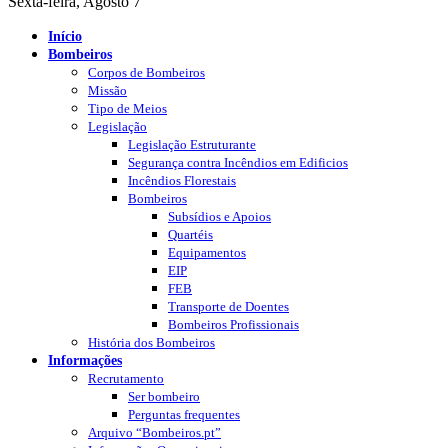
Sexta-feira, Agosto 7
Início
Bombeiros
Corpos de Bombeiros
Missão
Tipo de Meios
Legislação
Legislação Estruturante
Segurança contra Incêndios em Edificios
Incêndios Florestais
Bombeiros
Subsídios e Apoios
Quartéis
Equipamentos
EIP
FEB
Transporte de Doentes
Bombeiros Profissionais
História dos Bombeiros
Informações
Recrutamento
Ser bombeiro
Perguntas frequentes
Arquivo “Bombeiros.pt”