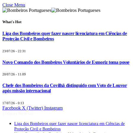
Close Menu
What's Hot
Liga dos Bombeiros quer fazer nascer licenciatura em Ciências de
Proteção Civil e Bombeiros
23/07/26 - 22:31
Novo Comando dos Bombeiros Voluntários de Esmoriz toma posse
20/07/26 - 11:09
Chefe dos Bombeiros da Covilhã distinguido com Voto de Louvor
após missão internacional
17/07/26 - 0:13
Facebook
X (Twitter)
Instagram
Últimas Notícias
Liga dos Bombeiros quer fazer nascer licenciatura em Ciências de
Proteção Civil e Bombeiros