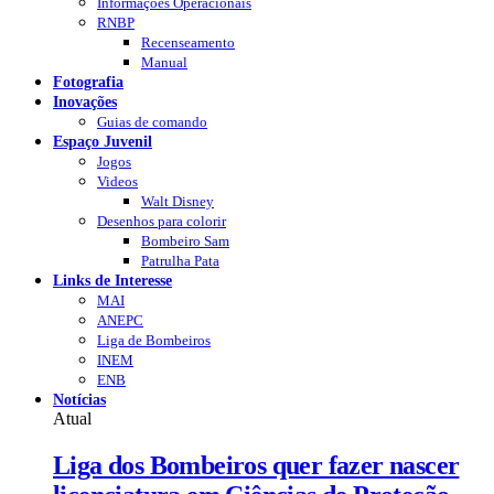
Informações Operacionais
RNBP
Recenseamento
Manual
Fotografia
Inovações
Guias de comando
Espaço Juvenil
Jogos
Videos
Walt Disney
Desenhos para colorir
Bombeiro Sam
Patrulha Pata
Links de Interesse
MAI
ANEPC
Liga de Bombeiros
INEM
ENB
Notícias
Atual
Liga dos Bombeiros quer fazer nascer