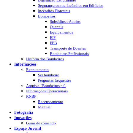
Legislação Estruturante
Segurança contra Incêndios em Edificios
Incêndios Florestais
Bombeiros
Subsídios e Apoios
Quartéis
Equipamentos
EIP
FEB
Transporte de Doentes
Bombeiros Profissionais
História dos Bombeiros
Informações
Recrutamento
Ser bombeiro
Perguntas frequentes
Arquivo “Bombeiros.pt”
Informações Operacionais
RNBP
Recenseamento
Manual
Fotografia
Inovações
Guias de comando
Espaço Juvenil