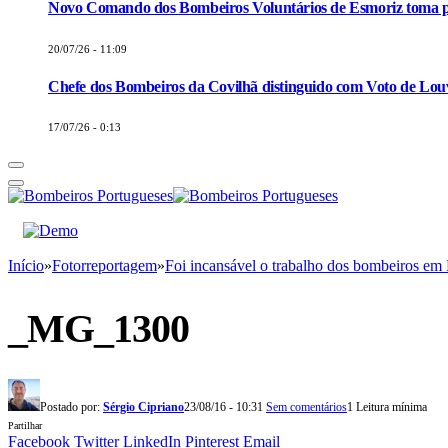
Novo Comando dos Bombeiros Voluntários de Esmoriz toma p
20/07/26 - 11:09
Chefe dos Bombeiros da Covilhã distinguido com Voto de Louv
17/07/26 - 0:13
Início
»
Fotorreportagem
»
Foi incansável o trabalho dos bombeiros em
_MG_1300
Postado por:
Sérgio Cipriano
23/08/16 - 10:31
Sem comentários
1 Leitura mínima
Partilhar
Facebook
Twitter
LinkedIn
Pinterest
Email