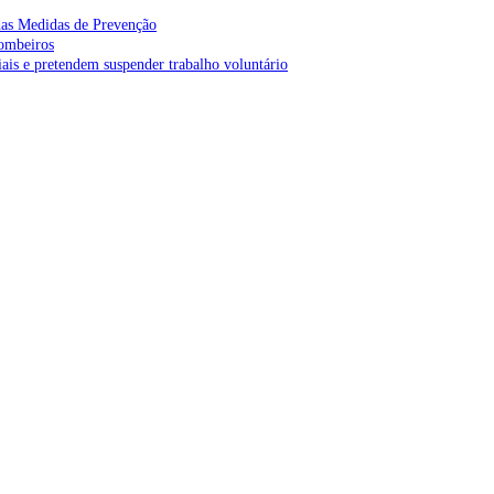
as Medidas de Prevenção
bombeiros
is e pretendem suspender trabalho voluntário