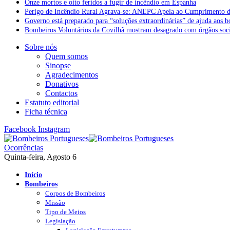
Onze mortos e oito feridos a fugir de incêndio em Espanha
Perigo de Incêndio Rural Agrava-se: ANEPC Apela ao Cumprimento d
Governo está preparado para “soluções extraordinárias” de ajuda aos 
Bombeiros Voluntários da Covilhã mostram desagrado com órgãos socia
Sobre nós
Quem somos
Sinopse
Agradecimentos
Donativos
Contactos
Estatuto editorial
Ficha técnica
Facebook
Instagram
Ocorrências
Quinta-feira, Agosto 6
Início
Bombeiros
Corpos de Bombeiros
Missão
Tipo de Meios
Legislação