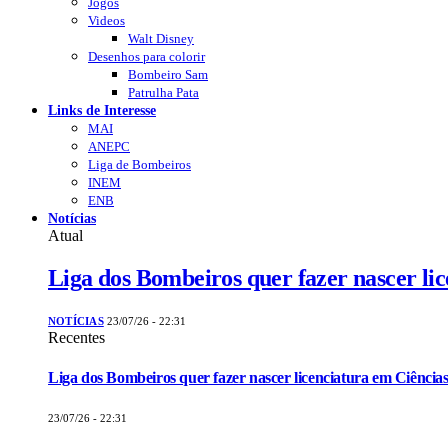
Jogos
Videos
Walt Disney
Desenhos para colorir
Bombeiro Sam
Patrulha Pata
Links de Interesse
MAI
ANEPC
Liga de Bombeiros
INEM
ENB
Notícias
Atual
Liga dos Bombeiros quer fazer nascer li
NOTÍCIAS
23/07/26 - 22:31
Recentes
Liga dos Bombeiros quer fazer nascer licenciatura em Ciências
23/07/26 - 22:31