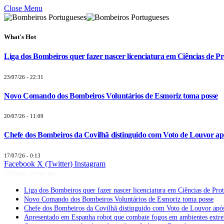
Close Menu
What's Hot
Liga dos Bombeiros quer fazer nascer licenciatura em Ciências de Pr
23/07/26 - 22:31
Novo Comando dos Bombeiros Voluntários de Esmoriz toma posse
20/07/26 - 11:09
Chefe dos Bombeiros da Covilhã distinguido com Voto de Louvor apó
17/07/26 - 0:13
Facebook
X (Twitter)
Instagram
Últimas Notícias
Liga dos Bombeiros quer fazer nascer licenciatura em Ciências de Pro
Novo Comando dos Bombeiros Voluntários de Esmoriz toma posse
Chefe dos Bombeiros da Covilhã distinguido com Voto de Louvor após
Apresentado em Espanha robot que combate fogos em ambientes extr