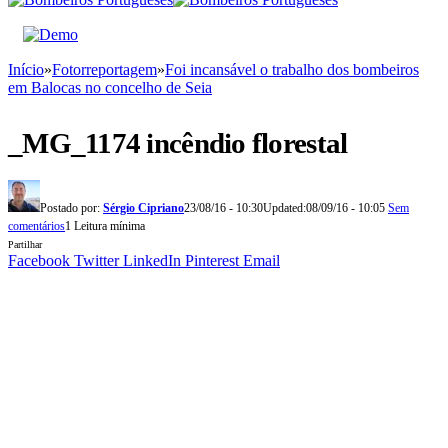
Início
»
Fotorreportagem
»
Foi incansável o trabalho dos bombeiros
em Balocas no concelho de Seia
_MG_1174 incêndio florestal
Postado por:
Sérgio Cipriano
23/08/16 - 10:30
Updated:
08/09/16 - 10:05
Sem
comentários
1 Leitura mínima
Partilhar
Facebook
Twitter
LinkedIn
Pinterest
Email