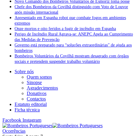
Novo Comando dos Bombeiros Voluntários de Esmoriz toma posse
Chefe dos Bombeiros da Covilhã distinguido com Voto de Louvor
após missão internacional
Apresentado em Espanha robot que combate fogos em ambientes
extremos
Onze mortos e oito feridos a fugir de incêndio em Espanha
Perigo de Incêndio Rural Agrava-se: ANEPC Apela ao Cumprimento
das Medidas de Prevenção
Governo está preparado para “soluções extraordinárias” de ajuda aos
bombeiros
Bombeiros Voluntários da Covilhã mostram desagrado com órgãos
sociais e pretendem suspender trabalho voluntário
Sobre nós
Quem somos
Sinopse
Agradecimentos
Donativos
Contactos
Estatuto editorial
Ficha técnica
Facebook
Instagram
Ocorrências