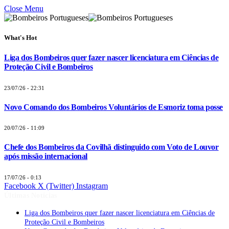
Close Menu
What's Hot
Liga dos Bombeiros quer fazer nascer licenciatura em Ciências de
Proteção Civil e Bombeiros
23/07/26 - 22:31
Novo Comando dos Bombeiros Voluntários de Esmoriz toma posse
20/07/26 - 11:09
Chefe dos Bombeiros da Covilhã distinguido com Voto de Louvor
após missão internacional
17/07/26 - 0:13
Facebook
X (Twitter)
Instagram
Últimas Notícias
Liga dos Bombeiros quer fazer nascer licenciatura em Ciências de
Proteção Civil e Bombeiros