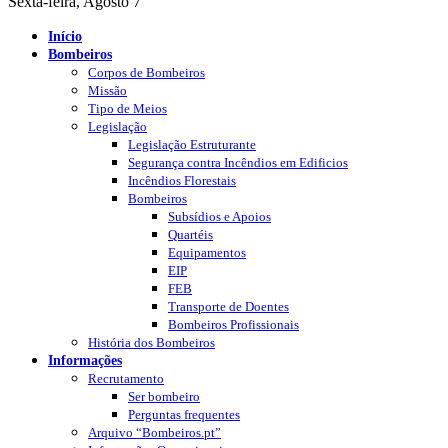
Sexta-feira, Agosto 7
Início
Bombeiros
Corpos de Bombeiros
Missão
Tipo de Meios
Legislação
Legislação Estruturante
Segurança contra Incêndios em Edificios
Incêndios Florestais
Bombeiros
Subsídios e Apoios
Quartéis
Equipamentos
EIP
FEB
Transporte de Doentes
Bombeiros Profissionais
História dos Bombeiros
Informações
Recrutamento
Ser bombeiro
Perguntas frequentes
Arquivo “Bombeiros.pt”