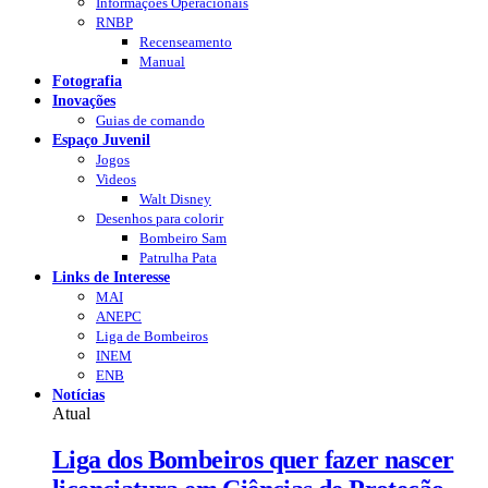
Informações Operacionais
RNBP
Recenseamento
Manual
Fotografia
Inovações
Guias de comando
Espaço Juvenil
Jogos
Videos
Walt Disney
Desenhos para colorir
Bombeiro Sam
Patrulha Pata
Links de Interesse
MAI
ANEPC
Liga de Bombeiros
INEM
ENB
Notícias
Atual
Liga dos Bombeiros quer fazer nascer