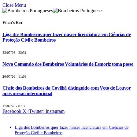
Close Menu
What's Hot
Liga dos Bombeiros quer fazer nascer licenciatura em Ciências de
Proteção Civil e Bombeiros
23/07/26 - 22:31
Novo Comando dos Bombeiros Voluntários de Esmoriz toma posse
20/07/26 - 11:09
Chefe dos Bombeiros da Covilhã distinguido com Voto de Louvor
após missão internacional
17/07/26 - 0:13
Facebook
X (Twitter)
Instagram
Últimas Notícias
Liga dos Bombeiros quer fazer nascer licenciatura em Ciências de
Proteção Civil e Bombeiros