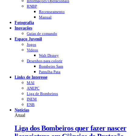
Informações Operacionais
RNBP
Recenseamento
Manual
Fotografia
Inovações
Guias de comando
Espaço Juvenil
Jogos
Videos
Walt Disney
Desenhos para colorir
Bombeiro Sam
Patrulha Pata
Links de Interesse
MAI
ANEPC
Liga de Bombeiros
INEM
ENB
Notícias
Atual
Liga dos Bombeiros quer fazer nascer