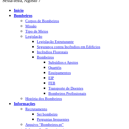
Sexta-feira, Agosto 7
Início
Bombeiros
Corpos de Bombeiros
Missão
Tipo de Meios
Legislação
Legislação Estruturante
Segurança contra Incêndios em Edificios
Incêndios Florestais
Bombeiros
Subsídios e Apoios
Quartéis
Equipamentos
EIP
FEB
Transporte de Doentes
Bombeiros Profissionais
História dos Bombeiros
Informações
Recrutamento
Ser bombeiro
Perguntas frequentes
Arquivo “Bombeiros.pt”