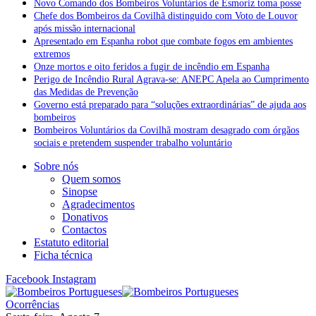
Novo Comando dos Bombeiros Voluntários de Esmoriz toma posse
Chefe dos Bombeiros da Covilhã distinguido com Voto de Louvor
após missão internacional
Apresentado em Espanha robot que combate fogos em ambientes
extremos
Onze mortos e oito feridos a fugir de incêndio em Espanha
Perigo de Incêndio Rural Agrava-se: ANEPC Apela ao Cumprimento
das Medidas de Prevenção
Governo está preparado para “soluções extraordinárias” de ajuda aos
bombeiros
Bombeiros Voluntários da Covilhã mostram desagrado com órgãos
sociais e pretendem suspender trabalho voluntário
Sobre nós
Quem somos
Sinopse
Agradecimentos
Donativos
Contactos
Estatuto editorial
Ficha técnica
Facebook
Instagram
Ocorrências