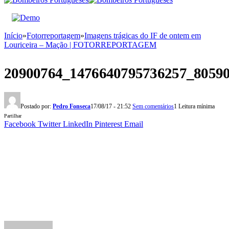
Início
»
Fotorreportagem
»
Imagens trágicas do IF de ontem em
Louriceira – Mação | FOTORREPORTAGEM
20900764_1476640795736257_8059
Postado por:
Pedro Fonseca
17/08/17 - 21:52
Sem comentários
1 Leitura mínima
Partilhar
Facebook
Twitter
LinkedIn
Pinterest
Email