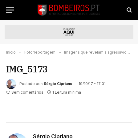
Início
»
Fotorreportagem
»
Imagens que revelam a agressividade do incêndio da Serra da Estrela
IMG_5173
Postado por:
Sérgio Cipriano
19/10/17 - 17:01
Sem comentários
1 Leitura mínima
Sérgio Cipriano