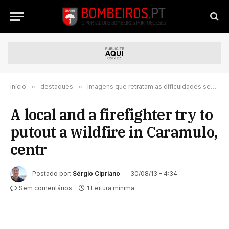
Início
»
destaques
»
Imagens que retratam as dificuldades sentidas pelos bombeiros no Caramulo
A local and a firefighter try to
putout a wildfire in Caramulo,
centr
Postado por:
Sérgio Cipriano
30/08/13 - 4:34
Sem comentários
1 Leitura mínima