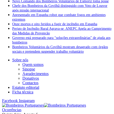
Novo Comando dos Bombeiros Voluntários de Esmoriz toma posse
Chefe dos Bombeiros da Covilhã distinguido com Voto de Louvor
após missão internacional
Apresentado em Espanha robot que combate fogos em ambientes
extremos
Onze mortos e oito feridos a fugir de incêndio em Espanha
Perigo de Incêndio Rural Agrava-se: ANEPC Apela ao Cumprimento
das Medidas de Prevenção
Governo está preparado para “soluções extraordinárias” de ajuda aos
bombeiros
Bombeiros Voluntários da Covilhã mostram desagrado com órgãos
sociais e pretendem suspender trabalho voluntário
Sobre nós
Quem somos
Sinopse
Agradecimentos
Donativos
Contactos
Estatuto editorial
Ficha técnica
Facebook
Instagram
Ocorrências