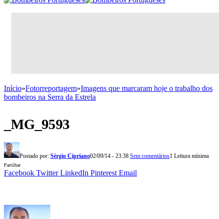
Início
»
Fotorreportagem
»
Imagens que marcaram hoje o trabalho dos
bombeiros na Serra da Estrela
_MG_9593
Postado por:
Sérgio Cipriano
02/09/14 - 23:38
Sem comentários
1 Leitura mínima
Partilhar
Facebook
Twitter
LinkedIn
Pinterest
Email