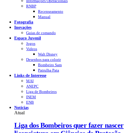
Informações Operacionais
RNBP
Recenseamento
Manual
Fotografia
Inovações
Guias de comando
Espaço Juvenil
Jogos
Videos
Walt Disney
Desenhos para colorir
Bombeiro Sam
Patrulha Pata
Links de Interesse
MAI
ANEPC
Liga de Bombeiros
INEM
ENB
Notícias
Atual
Liga dos Bombeiros quer fazer nascer