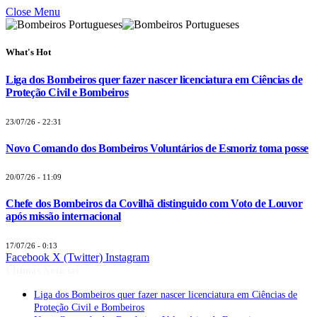
Close Menu
What's Hot
Liga dos Bombeiros quer fazer nascer licenciatura em Ciências de
Proteção Civil e Bombeiros
23/07/26 - 22:31
Novo Comando dos Bombeiros Voluntários de Esmoriz toma posse
20/07/26 - 11:09
Chefe dos Bombeiros da Covilhã distinguido com Voto de Louvor
após missão internacional
17/07/26 - 0:13
Facebook
X (Twitter)
Instagram
Últimas Notícias
Liga dos Bombeiros quer fazer nascer licenciatura em Ciências de
Proteção Civil e Bombeiros