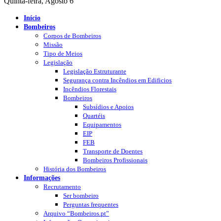
Quinta-feira, Agosto 6
Início
Bombeiros
Corpos de Bombeiros
Missão
Tipo de Meios
Legislação
Legislação Estruturante
Segurança contra Incêndios em Edificios
Incêndios Florestais
Bombeiros
Subsídios e Apoios
Quartéis
Equipamentos
EIP
FEB
Transporte de Doentes
Bombeiros Profissionais
História dos Bombeiros
Informações
Recrutamento
Ser bombeiro
Perguntas frequentes
Arquivo “Bombeiros.pt”