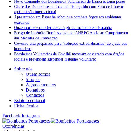
Novo Comando dos Bombeiros Voluntários de Esmoriz toma posse
Chefe dos Bombeiros da Covilhã distinguido com Voto de Louvor
após missão internacional
Apresentado em Espanha robot que combate fogos em ambientes
extremos
Onze mortos e oito feridos a fugir de incêndio em Espanha
Perigo de Incêndio Rural Agrava-se: ANEPC Apela ao Cumprimento
das Medidas de Prevenção
Governo está preparado para “soluções extraordinárias” de ajuda aos
bombeiros
Bombeiros Voluntários da Covilhã mostram desagrado com órgãos
sociais e pretendem suspender trabalho voluntário
Sobre nós
Quem somos
Sinopse
Agradecimentos
Donativos
Contactos
Estatuto editorial
Ficha técnica
Facebook
Instagram
Ocorrências