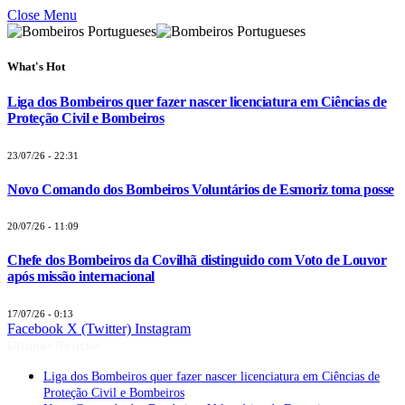
Close Menu
What's Hot
Liga dos Bombeiros quer fazer nascer licenciatura em Ciências de
Proteção Civil e Bombeiros
23/07/26 - 22:31
Novo Comando dos Bombeiros Voluntários de Esmoriz toma posse
20/07/26 - 11:09
Chefe dos Bombeiros da Covilhã distinguido com Voto de Louvor
após missão internacional
17/07/26 - 0:13
Facebook
X (Twitter)
Instagram
Últimas Notícias
Liga dos Bombeiros quer fazer nascer licenciatura em Ciências de
Proteção Civil e Bombeiros