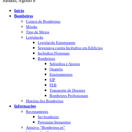
Sábado, Agosto 8
Início
Bombeiros
Corpos de Bombeiros
Missão
Tipo de Meios
Legislação
Legislação Estruturante
Segurança contra Incêndios em Edificios
Incêndios Florestais
Bombeiros
Subsídios e Apoios
Quartéis
Equipamentos
EIP
FEB
Transporte de Doentes
Bombeiros Profissionais
História dos Bombeiros
Informações
Recrutamento
Ser bombeiro
Perguntas frequentes
Arquivo “Bombeiros.pt”