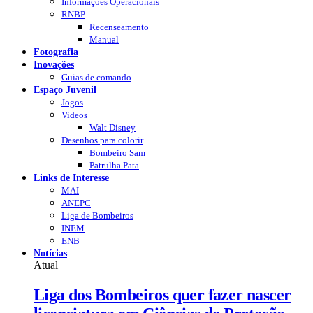
Informações Operacionais
RNBP
Recenseamento
Manual
Fotografia
Inovações
Guias de comando
Espaço Juvenil
Jogos
Videos
Walt Disney
Desenhos para colorir
Bombeiro Sam
Patrulha Pata
Links de Interesse
MAI
ANEPC
Liga de Bombeiros
INEM
ENB
Notícias
Atual
Liga dos Bombeiros quer fazer nascer