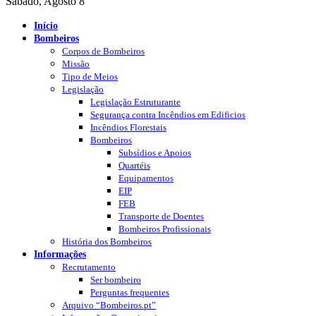
Sábado, Agosto 8
Início
Bombeiros
Corpos de Bombeiros
Missão
Tipo de Meios
Legislação
Legislação Estruturante
Segurança contra Incêndios em Edificios
Incêndios Florestais
Bombeiros
Subsídios e Apoios
Quartéis
Equipamentos
EIP
FEB
Transporte de Doentes
Bombeiros Profissionais
História dos Bombeiros
Informações
Recrutamento
Ser bombeiro
Perguntas frequentes
Arquivo “Bombeiros.pt”