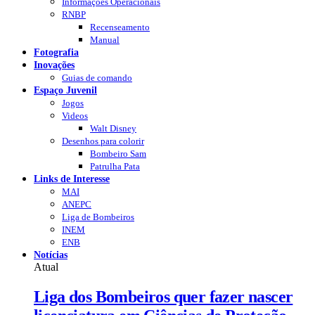
Informações Operacionais
RNBP
Recenseamento
Manual
Fotografia
Inovações
Guias de comando
Espaço Juvenil
Jogos
Videos
Walt Disney
Desenhos para colorir
Bombeiro Sam
Patrulha Pata
Links de Interesse
MAI
ANEPC
Liga de Bombeiros
INEM
ENB
Notícias
Atual
Liga dos Bombeiros quer fazer nascer