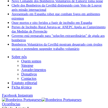
Novo Comando dos Bombeiros Voluntários de Esmoriz toma posse
Chefe dos Bombeiros da Covilhã distinguido com Voto de Louvor
após missão internacional
Apresentado em Espanha robot que combate fogos em ambientes
extremos
Onze mortos e oito feridos a fugir de incêndio em Espanha
Perigo de Incêndio Rural Agrava-se: ANEPC Apela ao Cumprimento
das Medidas de Prevenção
Governo está preparado para “soluções extraordinárias” de ajuda aos
bombeiros
Bombeiros Voluntários da Covilhã mostram desagrado com órgãos
sociais e pretendem suspender trabalho voluntário
Sobre nós
Quem somos
Sinopse
Agradecimentos
Donativos
Contactos
Estatuto editorial
Ficha técnica
Facebook
Instagram
Ocorrências