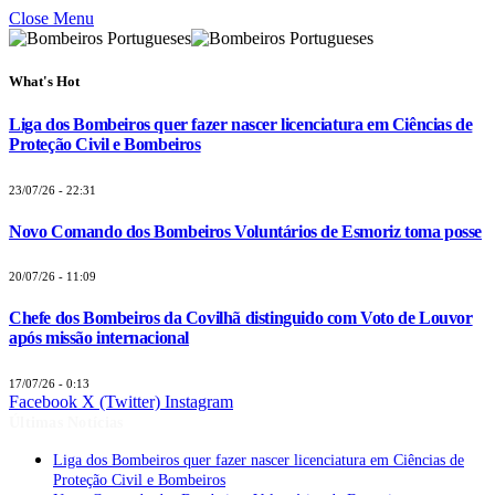
Close Menu
What's Hot
Liga dos Bombeiros quer fazer nascer licenciatura em Ciências de
Proteção Civil e Bombeiros
23/07/26 - 22:31
Novo Comando dos Bombeiros Voluntários de Esmoriz toma posse
20/07/26 - 11:09
Chefe dos Bombeiros da Covilhã distinguido com Voto de Louvor
após missão internacional
17/07/26 - 0:13
Facebook
X (Twitter)
Instagram
Últimas Notícias
Liga dos Bombeiros quer fazer nascer licenciatura em Ciências de
Proteção Civil e Bombeiros