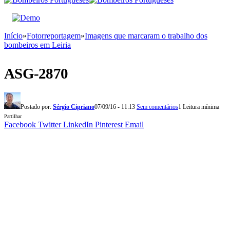
Início
»
Fotorreportagem
»
Imagens que marcaram o trabalho dos
bombeiros em Leiria
ASG-2870
Postado por:
Sérgio Cipriano
07/09/16 - 11:13
Sem comentários
1 Leitura mínima
Partilhar
Facebook
Twitter
LinkedIn
Pinterest
Email