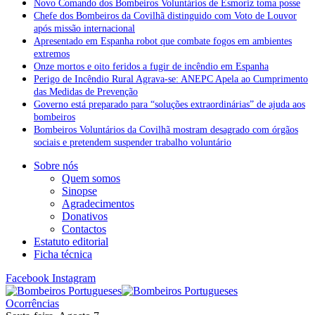
Novo Comando dos Bombeiros Voluntários de Esmoriz toma posse
Chefe dos Bombeiros da Covilhã distinguido com Voto de Louvor
após missão internacional
Apresentado em Espanha robot que combate fogos em ambientes
extremos
Onze mortos e oito feridos a fugir de incêndio em Espanha
Perigo de Incêndio Rural Agrava-se: ANEPC Apela ao Cumprimento
das Medidas de Prevenção
Governo está preparado para “soluções extraordinárias” de ajuda aos
bombeiros
Bombeiros Voluntários da Covilhã mostram desagrado com órgãos
sociais e pretendem suspender trabalho voluntário
Sobre nós
Quem somos
Sinopse
Agradecimentos
Donativos
Contactos
Estatuto editorial
Ficha técnica
Facebook
Instagram
Ocorrências