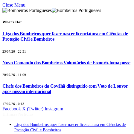
Close Menu
What's Hot
Liga dos Bombeiros quer fazer nascer licenciatura em Ciências de
Proteção Civil e Bombeiros
23/07/26 - 22:31
Novo Comando dos Bombeiros Voluntários de Esmoriz toma posse
20/07/26 - 11:09
Chefe dos Bombeiros da Covilhã distinguido com Voto de Louvor
após missão internacional
17/07/26 - 0:13
Facebook
X (Twitter)
Instagram
Últimas Notícias
Liga dos Bombeiros quer fazer nascer licenciatura em Ciências de
Proteção Civil e Bombeiros