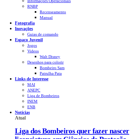
Informações Operacionais
RNBP
Recenseamento
Manual
Fotografia
Inovações
Guias de comando
Espaço Juvenil
Jogos
Videos
Walt Disney
Desenhos para colorir
Bombeiro Sam
Patrulha Pata
Links de Interesse
MAI
ANEPC
Liga de Bombeiros
INEM
ENB
Notícias
Atual
Liga dos Bombeiros quer fazer nascer