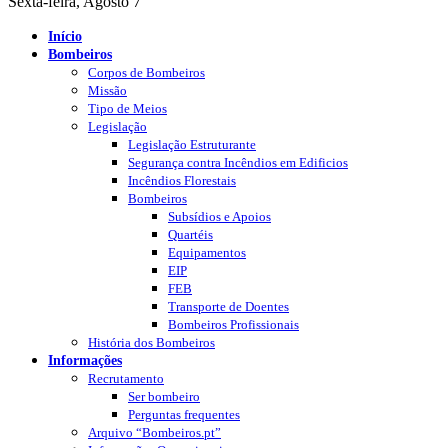
Sexta-feira, Agosto 7
Início
Bombeiros
Corpos de Bombeiros
Missão
Tipo de Meios
Legislação
Legislação Estruturante
Segurança contra Incêndios em Edificios
Incêndios Florestais
Bombeiros
Subsídios e Apoios
Quartéis
Equipamentos
EIP
FEB
Transporte de Doentes
Bombeiros Profissionais
História dos Bombeiros
Informações
Recrutamento
Ser bombeiro
Perguntas frequentes
Arquivo “Bombeiros.pt”