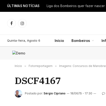
ÚLTIMAS NOTÍCIAS
Facebook
Instagram
Quinta-feira, Agosto 6
Início
Bombeiros
In
Início
»
Fotorreportagem
»
Imagens: Concursos de Manobra
DSCF4167
Postado por:
Sérgio Cipriano
18/06/15 - 17:30