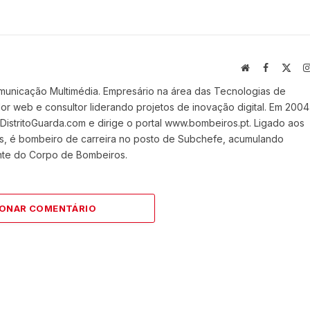
Website
Facebook
X
(Twi
municação Multimédia. Empresário na área das Tecnologias de
 web e consultor liderando projetos de inovação digital. Em 2004
stritoGuarda.com e dirige o portal www.bombeiros.pt. Ligado aos
s, é bombeiro de carreira no posto de Subchefe, acumulando
nte do Corpo de Bombeiros.
IONAR COMENTÁRIO