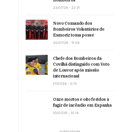
Bombeiros
23/07/26 - 22:31
Novo Comando dos
Bombeiros Voluntários de
Esmoriz toma posse
20/07/26 - 11:09
Chefe dos Bombeiros da
Covilhã distinguido com Voto
de Louvor após missão
internacional
17/07/26 - 0:13
Onze mortos e oito feridos a
fugir de incêndio em Espanha
10/07/26 - 10:14
publicidade