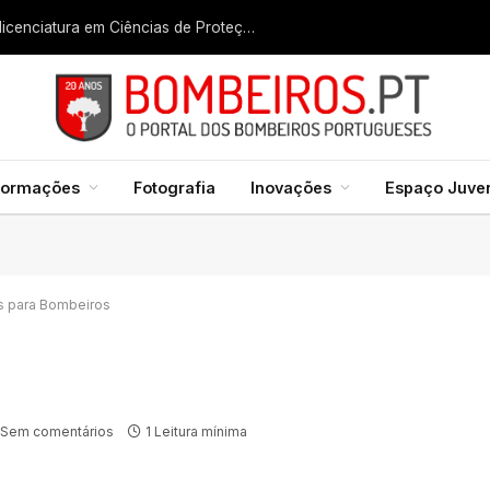
Liga dos Bombeiros quer fazer nascer licenciatura em Ciências de Proteção Civil e Bombeiros
formações
Fotografia
Inovações
Espaço Juven
s para Bombeiros
Sem comentários
1 Leitura mínima