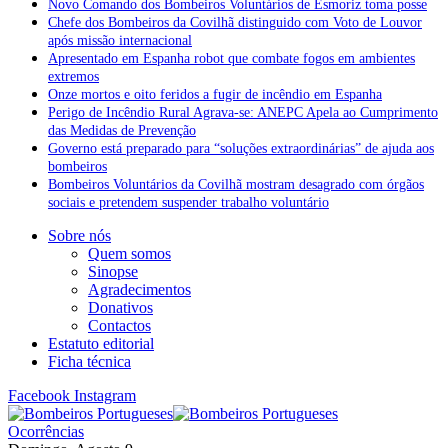
Novo Comando dos Bombeiros Voluntários de Esmoriz toma posse
Chefe dos Bombeiros da Covilhã distinguido com Voto de Louvor
após missão internacional
Apresentado em Espanha robot que combate fogos em ambientes
extremos
Onze mortos e oito feridos a fugir de incêndio em Espanha
Perigo de Incêndio Rural Agrava-se: ANEPC Apela ao Cumprimento
das Medidas de Prevenção
Governo está preparado para “soluções extraordinárias” de ajuda aos
bombeiros
Bombeiros Voluntários da Covilhã mostram desagrado com órgãos
sociais e pretendem suspender trabalho voluntário
Sobre nós
Quem somos
Sinopse
Agradecimentos
Donativos
Contactos
Estatuto editorial
Ficha técnica
Facebook
Instagram
Ocorrências