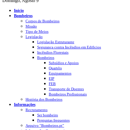
Domingo, Agosto 9
Início
Bombeiros
Corpos de Bombeiros
Missão
Tipo de Meios
Legislação
Legislação Estruturante
Segurança contra Incêndios em Edificios
Incêndios Florestais
Bombeiros
Subsídios e Apoios
Quartéis
Equipamentos
EIP
FEB
Transporte de Doentes
Bombeiros Profissionais
História dos Bombeiros
Informações
Recrutamento
Ser bombeiro
Perguntas frequentes
Arquivo “Bombeiros.pt”