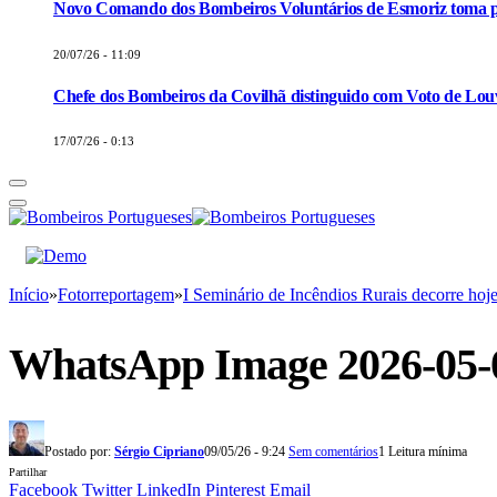
Novo Comando dos Bombeiros Voluntários de Esmoriz toma p
20/07/26 - 11:09
Chefe dos Bombeiros da Covilhã distinguido com Voto de Louv
17/07/26 - 0:13
Início
»
Fotorreportagem
»
I Seminário de Incêndios Rurais decorre hoj
WhatsApp Image 2026-05-09
Postado por:
Sérgio Cipriano
09/05/26 - 9:24
Sem comentários
1 Leitura mínima
Partilhar
Facebook
Twitter
LinkedIn
Pinterest
Email