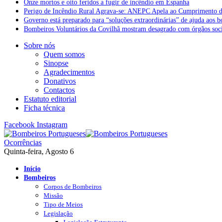
Onze mortos e oito feridos a fugir de incêndio em Espanha
Perigo de Incêndio Rural Agrava-se: ANEPC Apela ao Cumprimento d
Governo está preparado para “soluções extraordinárias” de ajuda aos 
Bombeiros Voluntários da Covilhã mostram desagrado com órgãos socia
Sobre nós
Quem somos
Sinopse
Agradecimentos
Donativos
Contactos
Estatuto editorial
Ficha técnica
Facebook
Instagram
Ocorrências
Quinta-feira, Agosto 6
Início
Bombeiros
Corpos de Bombeiros
Missão
Tipo de Meios
Legislação