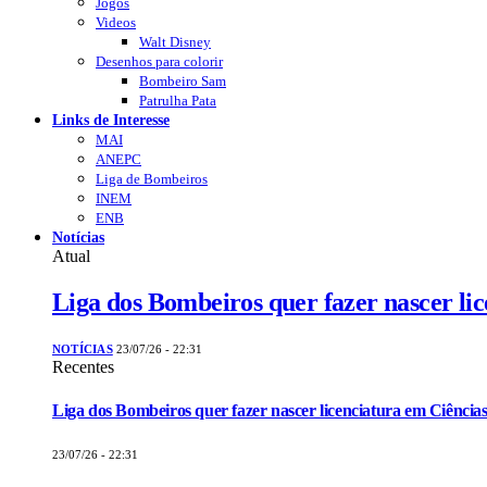
Jogos
Videos
Walt Disney
Desenhos para colorir
Bombeiro Sam
Patrulha Pata
Links de Interesse
MAI
ANEPC
Liga de Bombeiros
INEM
ENB
Notícias
Atual
Liga dos Bombeiros quer fazer nascer li
NOTÍCIAS
23/07/26 - 22:31
Recentes
Liga dos Bombeiros quer fazer nascer licenciatura em Ciências
23/07/26 - 22:31