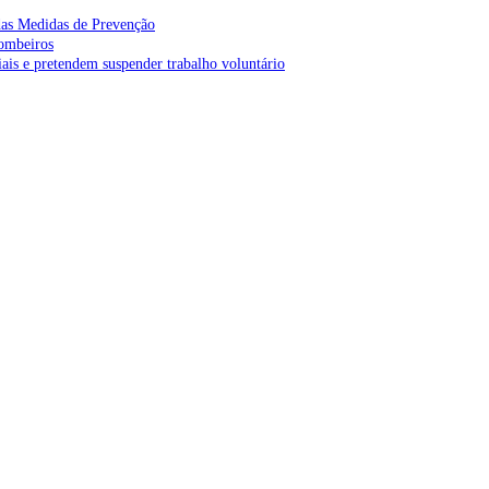
as Medidas de Prevenção
bombeiros
is e pretendem suspender trabalho voluntário