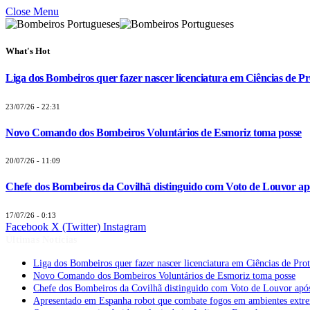
Close Menu
What's Hot
Liga dos Bombeiros quer fazer nascer licenciatura em Ciências de Pr
23/07/26 - 22:31
Novo Comando dos Bombeiros Voluntários de Esmoriz toma posse
20/07/26 - 11:09
Chefe dos Bombeiros da Covilhã distinguido com Voto de Louvor apó
17/07/26 - 0:13
Facebook
X (Twitter)
Instagram
Últimas Notícias
Liga dos Bombeiros quer fazer nascer licenciatura em Ciências de Pro
Novo Comando dos Bombeiros Voluntários de Esmoriz toma posse
Chefe dos Bombeiros da Covilhã distinguido com Voto de Louvor após
Apresentado em Espanha robot que combate fogos em ambientes extr