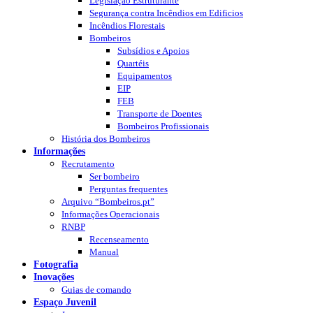
Legislação Estruturante
Segurança contra Incêndios em Edificios
Incêndios Florestais
Bombeiros
Subsídios e Apoios
Quartéis
Equipamentos
EIP
FEB
Transporte de Doentes
Bombeiros Profissionais
História dos Bombeiros
Informações
Recrutamento
Ser bombeiro
Perguntas frequentes
Arquivo “Bombeiros.pt”
Informações Operacionais
RNBP
Recenseamento
Manual
Fotografia
Inovações
Guias de comando
Espaço Juvenil