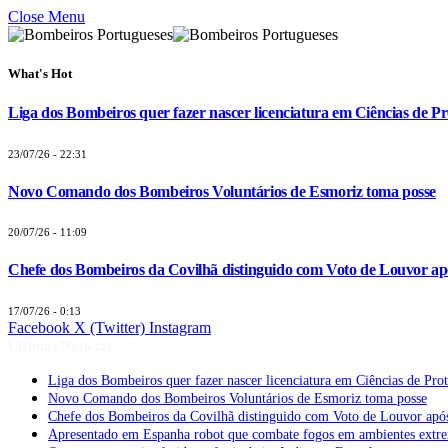
Close Menu
What's Hot
Liga dos Bombeiros quer fazer nascer licenciatura em Ciências de Pr
23/07/26 - 22:31
Novo Comando dos Bombeiros Voluntários de Esmoriz toma posse
20/07/26 - 11:09
Chefe dos Bombeiros da Covilhã distinguido com Voto de Louvor apó
17/07/26 - 0:13
Facebook
X (Twitter)
Instagram
Últimas Notícias
Liga dos Bombeiros quer fazer nascer licenciatura em Ciências de Pro
Novo Comando dos Bombeiros Voluntários de Esmoriz toma posse
Chefe dos Bombeiros da Covilhã distinguido com Voto de Louvor após
Apresentado em Espanha robot que combate fogos em ambientes extr