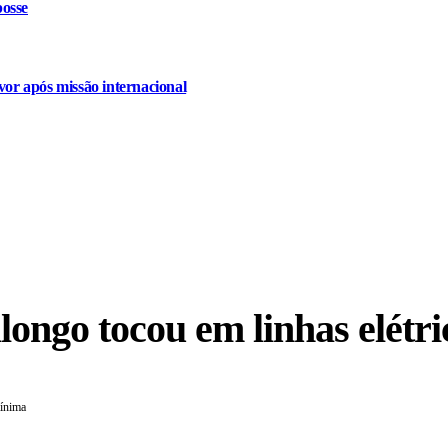
osse
or após missão internacional
ongo tocou em linhas elétri
mínima