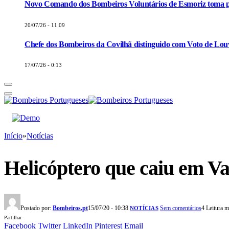
Novo Comando dos Bombeiros Voluntários de Esmoriz toma p
20/07/26 - 11:09
Chefe dos Bombeiros da Covilhã distinguido com Voto de Louv
17/07/26 - 0:13
Início
»
Notícias
Helicóptero que caiu em Val
Postado por:
Bombeiros.pt
15/07/20 - 10:38
Sem comentários
4 Leitura 
NOTÍCIAS
Partilhar
Facebook
Twitter
LinkedIn
Pinterest
Email