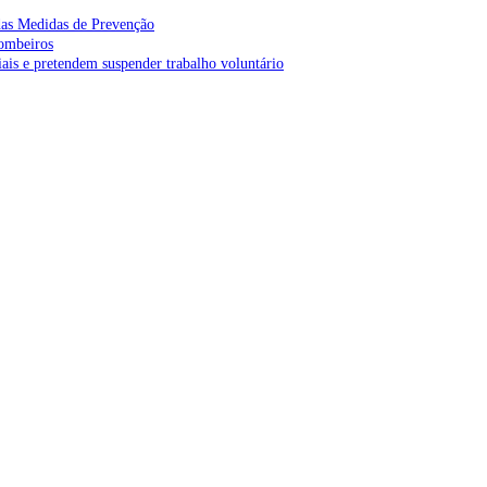
as Medidas de Prevenção
bombeiros
is e pretendem suspender trabalho voluntário