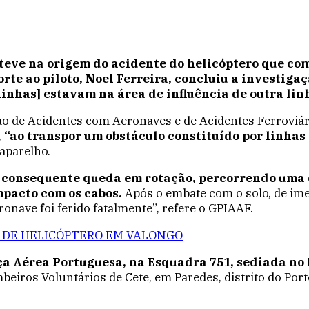
steve na origem do acidente do helicóptero que co
rte ao piloto, Noel Ferreira, concluiu a investigaç
linhas] estavam na área de influência de outra lin
ção de Acidentes com Aeronaves e de Acidentes Ferroviári
,
“ao transpor um obstáculo constituído por linhas 
aparelho.
e consequente queda em rotação, percorrendo uma d
mpacto com os cabos.
Após o embate com o solo, de im
ronave foi ferido fatalmente”, refere o GPIAAF.
 DE HELICÓPTERO EM VALONGO
orça Aérea Portuguesa, na Esquadra 751, sediada no
ros Voluntários de Cete, em Paredes, distrito do Porto