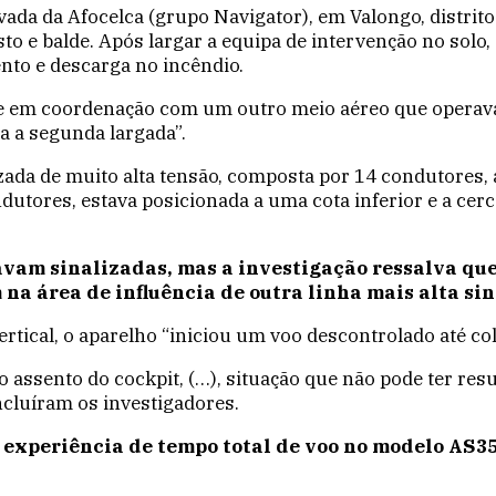
ada da Afocelca (grupo Navigator), em Valongo, distrit
e balde. Após largar a equipa de intervenção no solo, e 
to e descarga no incêndio.
e em coordenação com um outro meio aéreo que operava n
ara a segunda largada”.
zada de muito alta tensão, composta por 14 condutores,
utores, estava posicionada a uma cota inferior e a cerca
tavam sinalizadas, mas a investigação ressalva qu
na área de influência de outra linha mais alta sin
rtical, o aparelho “iniciou um voo descontrolado até col
 do assento do cockpit, (…), situação que não pode ter r
luíram os investigadores.
e experiência de tempo total de voo no modelo AS3