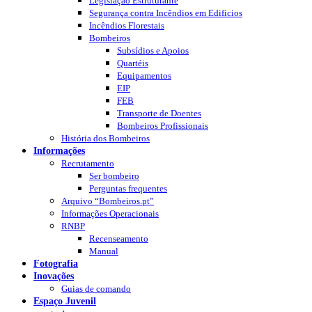
Legislação Estruturante
Segurança contra Incêndios em Edificios
Incêndios Florestais
Bombeiros
Subsídios e Apoios
Quartéis
Equipamentos
EIP
FEB
Transporte de Doentes
Bombeiros Profissionais
História dos Bombeiros
Informações
Recrutamento
Ser bombeiro
Perguntas frequentes
Arquivo “Bombeiros.pt”
Informações Operacionais
RNBP
Recenseamento
Manual
Fotografia
Inovações
Guias de comando
Espaço Juvenil