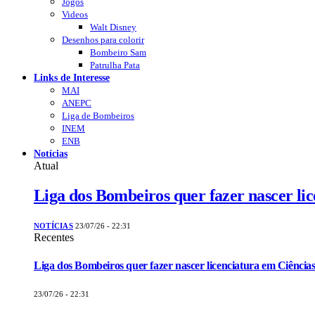
Jogos
Videos
Walt Disney
Desenhos para colorir
Bombeiro Sam
Patrulha Pata
Links de Interesse
MAI
ANEPC
Liga de Bombeiros
INEM
ENB
Notícias
Atual
Liga dos Bombeiros quer fazer nascer li
NOTÍCIAS
23/07/26 - 22:31
Recentes
Liga dos Bombeiros quer fazer nascer licenciatura em Ciências
23/07/26 - 22:31