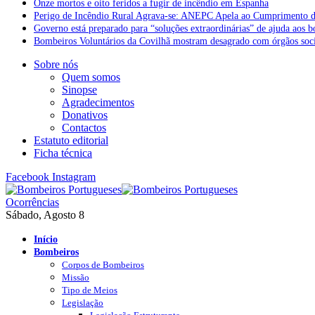
Onze mortos e oito feridos a fugir de incêndio em Espanha
Perigo de Incêndio Rural Agrava-se: ANEPC Apela ao Cumprimento d
Governo está preparado para “soluções extraordinárias” de ajuda aos 
Bombeiros Voluntários da Covilhã mostram desagrado com órgãos socia
Sobre nós
Quem somos
Sinopse
Agradecimentos
Donativos
Contactos
Estatuto editorial
Ficha técnica
Facebook
Instagram
Ocorrências
Sábado, Agosto 8
Início
Bombeiros
Corpos de Bombeiros
Missão
Tipo de Meios
Legislação