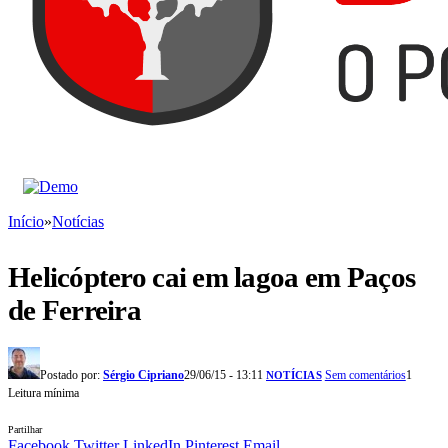
Início
»
Notícias
Helicóptero cai em lagoa em Paços
de Ferreira
Postado por:
Sérgio Cipriano
29/06/15 - 13:11
Sem comentários
1
NOTÍCIAS
Leitura mínima
Partilhar
Facebook
Twitter
LinkedIn
Pinterest
Email