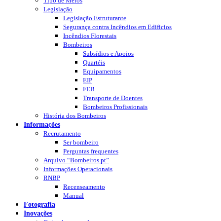
Tipo de Meios
Legislação
Legislação Estruturante
Segurança contra Incêndios em Edificios
Incêndios Florestais
Bombeiros
Subsídios e Apoios
Quartéis
Equipamentos
EIP
FEB
Transporte de Doentes
Bombeiros Profissionais
História dos Bombeiros
Informações
Recrutamento
Ser bombeiro
Perguntas frequentes
Arquivo “Bombeiros.pt”
Informações Operacionais
RNBP
Recenseamento
Manual
Fotografia
Inovações