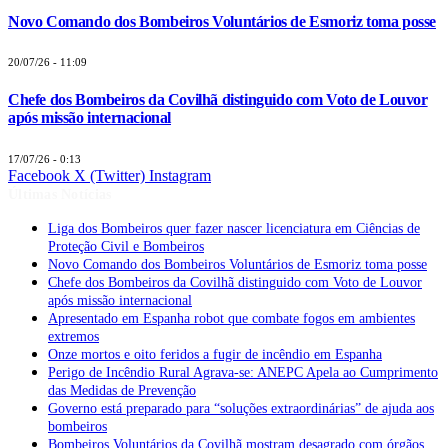
Novo Comando dos Bombeiros Voluntários de Esmoriz toma posse
20/07/26 - 11:09
Chefe dos Bombeiros da Covilhã distinguido com Voto de Louvor
após missão internacional
17/07/26 - 0:13
Facebook
X (Twitter)
Instagram
Últimas Notícias
Liga dos Bombeiros quer fazer nascer licenciatura em Ciências de
Proteção Civil e Bombeiros
Novo Comando dos Bombeiros Voluntários de Esmoriz toma posse
Chefe dos Bombeiros da Covilhã distinguido com Voto de Louvor
após missão internacional
Apresentado em Espanha robot que combate fogos em ambientes
extremos
Onze mortos e oito feridos a fugir de incêndio em Espanha
Perigo de Incêndio Rural Agrava-se: ANEPC Apela ao Cumprimento
das Medidas de Prevenção
Governo está preparado para “soluções extraordinárias” de ajuda aos
bombeiros
Bombeiros Voluntários da Covilhã mostram desagrado com órgãos