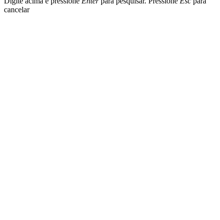
Digite acima e pressione
Enter
para pesquisar. Pressione
Esc
para
cancelar