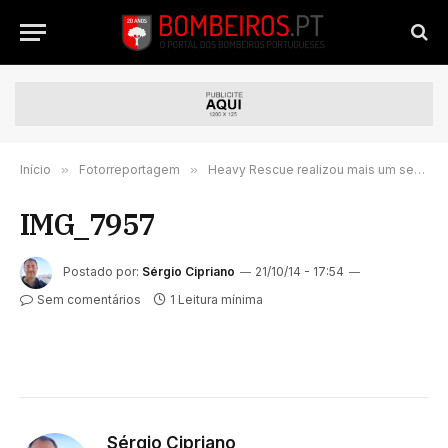
Início
»
Fotorreportagem
»
Heavy Rescue realizou mais um seminário internacional em Portugal
IMG_7957
Postado por:
Sérgio Cipriano
21/10/14 - 17:54
Sem comentários
1 Leitura mínima
Sérgio Cipriano