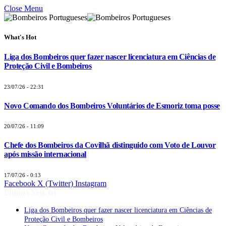
Close Menu
What's Hot
Liga dos Bombeiros quer fazer nascer licenciatura em Ciências de
Proteção Civil e Bombeiros
23/07/26 - 22:31
Novo Comando dos Bombeiros Voluntários de Esmoriz toma posse
20/07/26 - 11:09
Chefe dos Bombeiros da Covilhã distinguido com Voto de Louvor
após missão internacional
17/07/26 - 0:13
Facebook
X (Twitter)
Instagram
Últimas Notícias
Liga dos Bombeiros quer fazer nascer licenciatura em Ciências de
Proteção Civil e Bombeiros