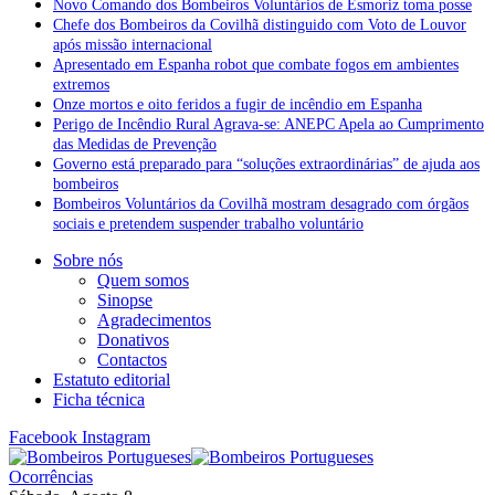
Novo Comando dos Bombeiros Voluntários de Esmoriz toma posse
Chefe dos Bombeiros da Covilhã distinguido com Voto de Louvor
após missão internacional
Apresentado em Espanha robot que combate fogos em ambientes
extremos
Onze mortos e oito feridos a fugir de incêndio em Espanha
Perigo de Incêndio Rural Agrava-se: ANEPC Apela ao Cumprimento
das Medidas de Prevenção
Governo está preparado para “soluções extraordinárias” de ajuda aos
bombeiros
Bombeiros Voluntários da Covilhã mostram desagrado com órgãos
sociais e pretendem suspender trabalho voluntário
Sobre nós
Quem somos
Sinopse
Agradecimentos
Donativos
Contactos
Estatuto editorial
Ficha técnica
Facebook
Instagram
Ocorrências