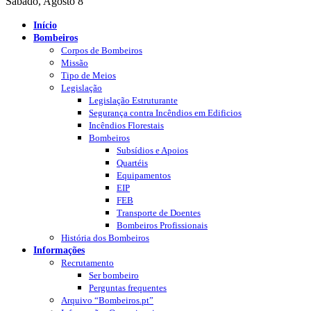
Sábado, Agosto 8
Início
Bombeiros
Corpos de Bombeiros
Missão
Tipo de Meios
Legislação
Legislação Estruturante
Segurança contra Incêndios em Edificios
Incêndios Florestais
Bombeiros
Subsídios e Apoios
Quartéis
Equipamentos
EIP
FEB
Transporte de Doentes
Bombeiros Profissionais
História dos Bombeiros
Informações
Recrutamento
Ser bombeiro
Perguntas frequentes
Arquivo “Bombeiros.pt”