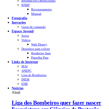
Informações Operacionais
RNBP
Recenseamento
Manual
Fotografia
Inovações
Guias de comando
Espaço Juvenil
Jogos
Videos
Walt Disney
Desenhos para colorir
Bombeiro Sam
Patrulha Pata
Links de Interesse
MAI
ANEPC
Liga de Bombeiros
INEM
ENB
Notícias
Atual
Liga dos Bombeiros quer fazer nascer