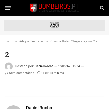
Início
»
Artigos Técnicos
»
Guia de Bolso “Segurança no Combate a Incêndios Florestais”
2
Postado por:
Daniel Rocha
12/05/14 - 15:24
Sem comentários
1 Leitura mínima
Daniel Rocha