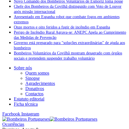
Novo Comando dos Bombeiros Voluntários de Esmoriz toma posse
Chefe dos Bombeiros da Covilhã distinguido com Voto de Louvor
após missão internacional
Apresentado em Espanha robot que combate fogos em ambientes
extremos
Onze mortos e oito feridos a fugir de incêndio em Espanha
Perigo de Incêndio Rural Agrava-se: ANEPC Apela ao Cumprimento
das Medidas de Prevenção
Governo está preparado para “soluções extraordinárias” de ajuda aos
bombeiros
Bombeiros Voluntários da Covilhã mostram desagrado com órgãos
sociais e pretendem suspender trabalho voluntário
Sobre nós
Quem somos
Sinopse
Agradecimentos
Donativos
Contactos
Estatuto editorial
Ficha técnica
Facebook
Instagram
Ocorrências