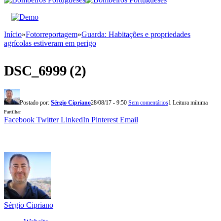
Início
»
Fotorreportagem
»
Guarda: Habitações e propriedades
agrícolas estiveram em perigo
DSC_6999 (2)
Postado por:
Sérgio Cipriano
28/08/17 - 9:50
Sem comentários
1 Leitura mínima
Partilhar
Facebook
Twitter
LinkedIn
Pinterest
Email
Sérgio Cipriano