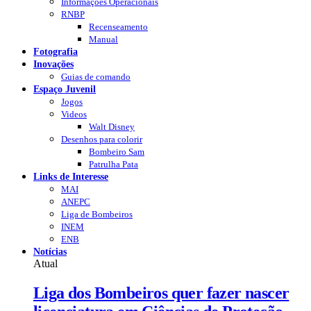
Informações Operacionais
RNBP
Recenseamento
Manual
Fotografia
Inovações
Guias de comando
Espaço Juvenil
Jogos
Videos
Walt Disney
Desenhos para colorir
Bombeiro Sam
Patrulha Pata
Links de Interesse
MAI
ANEPC
Liga de Bombeiros
INEM
ENB
Notícias
Atual
Liga dos Bombeiros quer fazer nascer