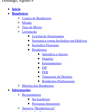
Domingo, Agosto 9
Início
Bombeiros
Corpos de Bombeiros
Missão
Tipo de Meios
Legislação
Legislação Estruturante
Segurança contra Incêndios em Edificios
Incêndios Florestais
Bombeiros
Subsídios e Apoios
Quartéis
Equipamentos
EIP
FEB
Transporte de Doentes
Bombeiros Profissionais
História dos Bombeiros
Informações
Recrutamento
Ser bombeiro
Perguntas frequentes
Arquivo “Bombeiros.pt”