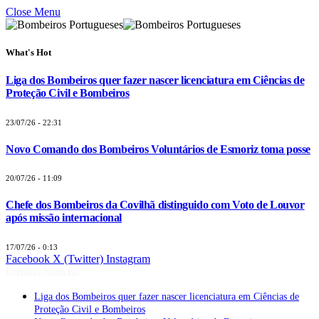
Close Menu
What's Hot
Liga dos Bombeiros quer fazer nascer licenciatura em Ciências de
Proteção Civil e Bombeiros
23/07/26 - 22:31
Novo Comando dos Bombeiros Voluntários de Esmoriz toma posse
20/07/26 - 11:09
Chefe dos Bombeiros da Covilhã distinguido com Voto de Louvor
após missão internacional
17/07/26 - 0:13
Facebook
X (Twitter)
Instagram
Últimas Notícias
Liga dos Bombeiros quer fazer nascer licenciatura em Ciências de
Proteção Civil e Bombeiros