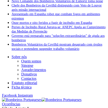
Novo Comando dos Bombeiros Voluntários de Esmoriz toma posse
Chefe dos Bombeiros da Covilhã distinguido com Voto de Louvor
após missão internacional
Apresentado em Espanha robot que combate fogos em ambientes
extremos
Onze mortos e oito feridos a fugir de incêndio em Espanha
Perigo de Incêndio Rural Agrava-se: ANEPC Apela ao Cumprimento
das Medidas de Prevenção
Governo está preparado para “soluções extraordinárias” de ajuda aos
bombeiros
Bombeiros Voluntários da Covilhã mostram desagrado com órgãos
sociais e pretendem suspender trabalho voluntário
Sobre nós
Quem somos
Sinopse
Agradecimentos
Donativos
Contactos
Estatuto editorial
Ficha técnica
Facebook
Instagram
Ocorrências