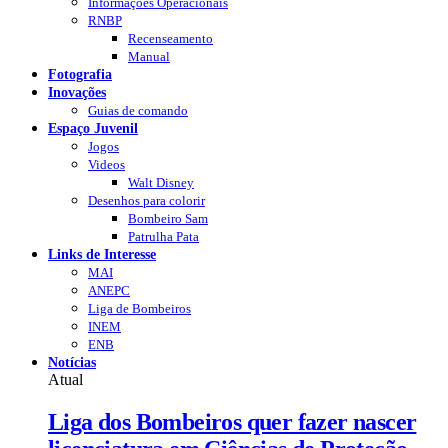
Informações Operacionais
RNBP
Recenseamento
Manual
Fotografia
Inovações
Guias de comando
Espaço Juvenil
Jogos
Videos
Walt Disney
Desenhos para colorir
Bombeiro Sam
Patrulha Pata
Links de Interesse
MAI
ANEPC
Liga de Bombeiros
INEM
ENB
Notícias
Atual
Liga dos Bombeiros quer fazer nascer