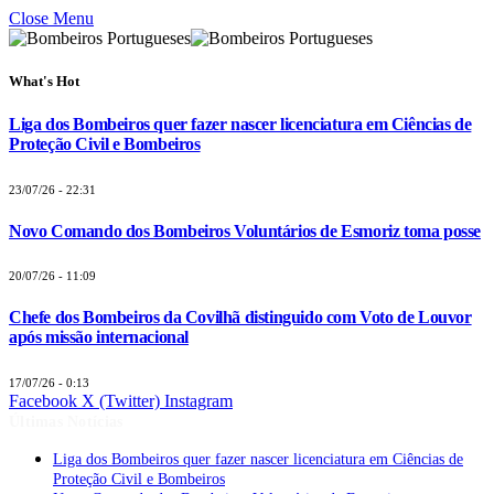
Close Menu
What's Hot
Liga dos Bombeiros quer fazer nascer licenciatura em Ciências de
Proteção Civil e Bombeiros
23/07/26 - 22:31
Novo Comando dos Bombeiros Voluntários de Esmoriz toma posse
20/07/26 - 11:09
Chefe dos Bombeiros da Covilhã distinguido com Voto de Louvor
após missão internacional
17/07/26 - 0:13
Facebook
X (Twitter)
Instagram
Últimas Notícias
Liga dos Bombeiros quer fazer nascer licenciatura em Ciências de
Proteção Civil e Bombeiros