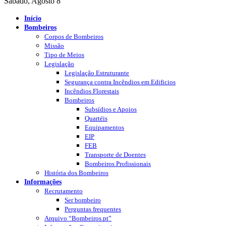
Sábado, Agosto 8
Início
Bombeiros
Corpos de Bombeiros
Missão
Tipo de Meios
Legislação
Legislação Estruturante
Segurança contra Incêndios em Edificios
Incêndios Florestais
Bombeiros
Subsídios e Apoios
Quartéis
Equipamentos
EIP
FEB
Transporte de Doentes
Bombeiros Profissionais
História dos Bombeiros
Informações
Recrutamento
Ser bombeiro
Perguntas frequentes
Arquivo “Bombeiros.pt”