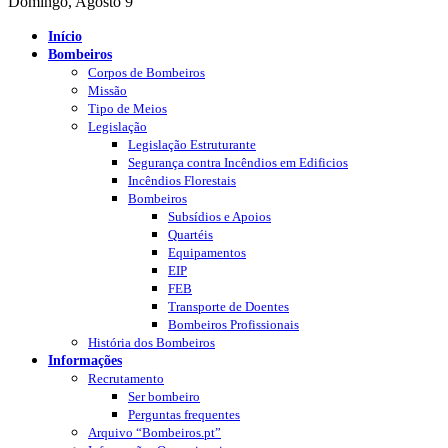
Domingo, Agosto 9
Início
Bombeiros
Corpos de Bombeiros
Missão
Tipo de Meios
Legislação
Legislação Estruturante
Segurança contra Incêndios em Edificios
Incêndios Florestais
Bombeiros
Subsídios e Apoios
Quartéis
Equipamentos
EIP
FEB
Transporte de Doentes
Bombeiros Profissionais
História dos Bombeiros
Informações
Recrutamento
Ser bombeiro
Perguntas frequentes
Arquivo “Bombeiros.pt”