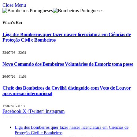
Close Menu
What's Hot
Liga dos Bombeiros quer fazer nascer licenciatura em Ciências de
Proteção Civil e Bombeiros
23/07/26 - 22:31
Novo Comando dos Bombeiros Voluntários de Esmoriz toma posse
20/07/26 - 11:09
Chefe dos Bombeiros da Covilhã distinguido com Voto de Louvor
após missão internacional
17/07/26 - 0:13
Facebook
X (Twitter)
Instagram
Últimas Notícias
Liga dos Bombeiros quer fazer nascer licenciatura em Ciências de
Proteção Civil e Bombeiros