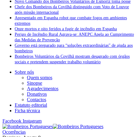
Novo Comando dos Bombeiros Voluntários de Esmoriz toma posse
Chefe dos Bombeiros da Covilhã distinguido com Voto de Louvor
após missão internacional
Apresentado em Espanha robot que combate fogos em ambientes
extremos
Onze mortos e oito feridos a fugir de incêndio em Espanha
Perigo de Incêndio Rural Agrava-se: ANEPC Apela ao Cumprimento
das Medidas de Prevenção
Governo está preparado para “soluções extraordinárias” de ajuda aos
bombeiros
Bombeiros Voluntários da Covilhã mostram desagrado com órgãos
sociais e pretendem suspender trabalho voluntário
Sobre nós
Quem somos
Sinopse
Agradecimentos
Donativos
Contactos
Estatuto editorial
Ficha técnica
Facebook
Instagram
Ocorrências