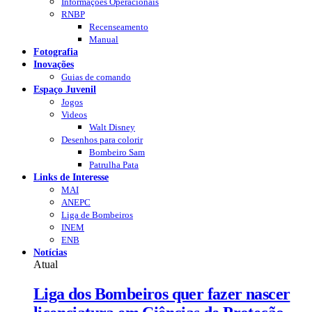
Informações Operacionais
RNBP
Recenseamento
Manual
Fotografia
Inovações
Guias de comando
Espaço Juvenil
Jogos
Videos
Walt Disney
Desenhos para colorir
Bombeiro Sam
Patrulha Pata
Links de Interesse
MAI
ANEPC
Liga de Bombeiros
INEM
ENB
Notícias
Atual
Liga dos Bombeiros quer fazer nascer