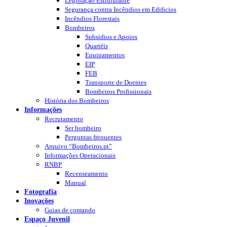
Legislação Estruturante
Segurança contra Incêndios em Edificios
Incêndios Florestais
Bombeiros
Subsídios e Apoios
Quartéis
Equipamentos
EIP
FEB
Transporte de Doentes
Bombeiros Profissionais
História dos Bombeiros
Informações
Recrutamento
Ser bombeiro
Perguntas frequentes
Arquivo “Bombeiros.pt”
Informações Operacionais
RNBP
Recenseamento
Manual
Fotografia
Inovações
Guias de comando
Espaço Juvenil