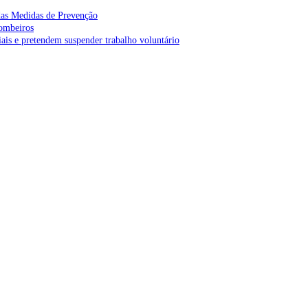
as Medidas de Prevenção
bombeiros
is e pretendem suspender trabalho voluntário