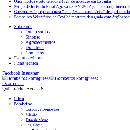
Onze mortos e oito feridos a fugir de incêndio em Espanha
Perigo de Incêndio Rural Agrava-se: ANEPC Apela ao Cumprimento d
Governo está preparado para “soluções extraordinárias” de ajuda aos 
Bombeiros Voluntários da Covilhã mostram desagrado com órgãos socia
Sobre nós
Quem somos
Sinopse
Agradecimentos
Donativos
Contactos
Estatuto editorial
Ficha técnica
Facebook
Instagram
Ocorrências
Quinta-feira, Agosto 6
Início
Bombeiros
Corpos de Bombeiros
Missão
Tipo de Meios
Legislação