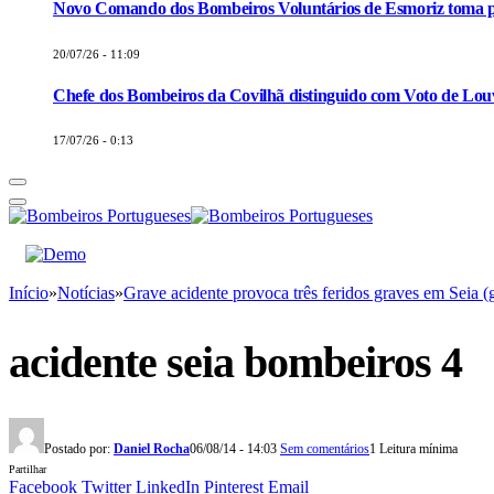
Novo Comando dos Bombeiros Voluntários de Esmoriz toma p
20/07/26 - 11:09
Chefe dos Bombeiros da Covilhã distinguido com Voto de Louv
17/07/26 - 0:13
Início
»
Notícias
»
Grave acidente provoca três feridos graves em Seia (
acidente seia bombeiros 4
Postado por:
Daniel Rocha
06/08/14 - 14:03
Sem comentários
1 Leitura mínima
Partilhar
Facebook
Twitter
LinkedIn
Pinterest
Email