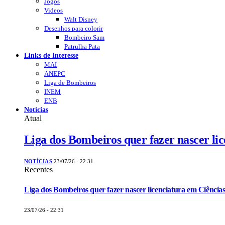
Jogos
Videos
Walt Disney
Desenhos para colorir
Bombeiro Sam
Patrulha Pata
Links de Interesse
MAI
ANEPC
Liga de Bombeiros
INEM
ENB
Notícias
Atual
Liga dos Bombeiros quer fazer nascer li
NOTÍCIAS
23/07/26 - 22:31
Recentes
Liga dos Bombeiros quer fazer nascer licenciatura em Ciências
23/07/26 - 22:31