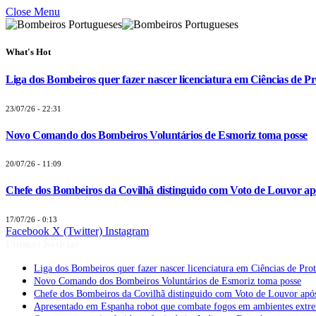
Close Menu
What's Hot
Liga dos Bombeiros quer fazer nascer licenciatura em Ciências de Pr
23/07/26 - 22:31
Novo Comando dos Bombeiros Voluntários de Esmoriz toma posse
20/07/26 - 11:09
Chefe dos Bombeiros da Covilhã distinguido com Voto de Louvor apó
17/07/26 - 0:13
Facebook
X (Twitter)
Instagram
Últimas Notícias
Liga dos Bombeiros quer fazer nascer licenciatura em Ciências de Pro
Novo Comando dos Bombeiros Voluntários de Esmoriz toma posse
Chefe dos Bombeiros da Covilhã distinguido com Voto de Louvor após
Apresentado em Espanha robot que combate fogos em ambientes extr