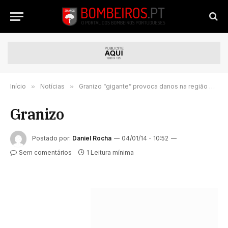
Início
»
Notícias
»
Granizo “gigante” provoca danos na região do Porto
Granizo
Postado por:
Daniel Rocha
04/01/14 - 10:52
Sem comentários
1 Leitura mínima