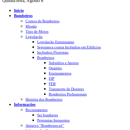
Quinta-feira, Agosto 6
Início
Bombeiros
Corpos de Bombeiros
Missão
Tipo de Meios
Legislação
Legislação Estruturante
Segurança contra Incêndios em Edificios
Incêndios Florestais
Bombeiros
Subsídios e Apoios
Quartéis
Equipamentos
EIP
FEB
Transporte de Doentes
Bombeiros Profissionais
História dos Bombeiros
Informações
Recrutamento
Ser bombeiro
Perguntas frequentes
Arquivo “Bombeiros.pt”