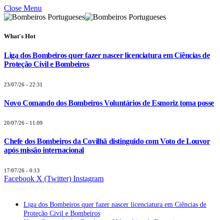
Close Menu
What's Hot
Liga dos Bombeiros quer fazer nascer licenciatura em Ciências de
Proteção Civil e Bombeiros
23/07/26 - 22:31
Novo Comando dos Bombeiros Voluntários de Esmoriz toma posse
20/07/26 - 11:09
Chefe dos Bombeiros da Covilhã distinguido com Voto de Louvor
após missão internacional
17/07/26 - 0:13
Facebook
X (Twitter)
Instagram
Últimas Notícias
Liga dos Bombeiros quer fazer nascer licenciatura em Ciências de
Proteção Civil e Bombeiros