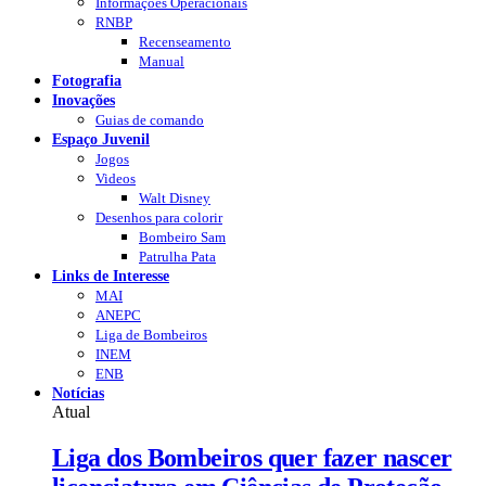
Informações Operacionais
RNBP
Recenseamento
Manual
Fotografia
Inovações
Guias de comando
Espaço Juvenil
Jogos
Videos
Walt Disney
Desenhos para colorir
Bombeiro Sam
Patrulha Pata
Links de Interesse
MAI
ANEPC
Liga de Bombeiros
INEM
ENB
Notícias
Atual
Liga dos Bombeiros quer fazer nascer