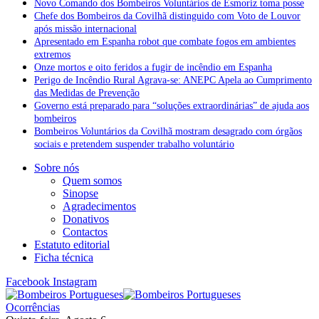
Novo Comando dos Bombeiros Voluntários de Esmoriz toma posse
Chefe dos Bombeiros da Covilhã distinguido com Voto de Louvor
após missão internacional
Apresentado em Espanha robot que combate fogos em ambientes
extremos
Onze mortos e oito feridos a fugir de incêndio em Espanha
Perigo de Incêndio Rural Agrava-se: ANEPC Apela ao Cumprimento
das Medidas de Prevenção
Governo está preparado para “soluções extraordinárias” de ajuda aos
bombeiros
Bombeiros Voluntários da Covilhã mostram desagrado com órgãos
sociais e pretendem suspender trabalho voluntário
Sobre nós
Quem somos
Sinopse
Agradecimentos
Donativos
Contactos
Estatuto editorial
Ficha técnica
Facebook
Instagram
Ocorrências