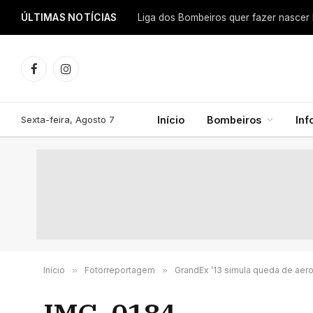
ÚLTIMAS NOTÍCIAS
Facebook
Instagram
Sexta-feira, Agosto 7
Início
Bombeiros
In
Início
»
Fotorreportagem
»
GrandEx ’13 simula queda de aer