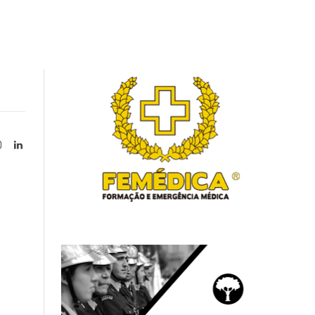
Instagram
LinkedIn
tter)