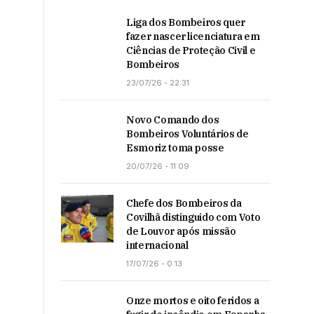
Liga dos Bombeiros quer
fazer nascer licenciatura em
Ciências de Proteção Civil e
Bombeiros
23/07/26 - 22:31
Novo Comando dos
Bombeiros Voluntários de
Esmoriz toma posse
20/07/26 - 11:09
Chefe dos Bombeiros da
Covilhã distinguido com Voto
de Louvor após missão
internacional
17/07/26 - 0:13
Onze mortos e oito feridos a