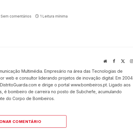
Sem comentários
1 Leitura mínima
Website
Facebook
X
(Twi
municação Multimédia. Empresário na área das Tecnologias de
 web e consultor liderando projetos de inovação digital. Em 2004
stritoGuarda.com e dirige o portal www.bombeiros.pt. Ligado aos
s, é bombeiro de carreira no posto de Subchefe, acumulando
nte do Corpo de Bombeiros.
IONAR COMENTÁRIO