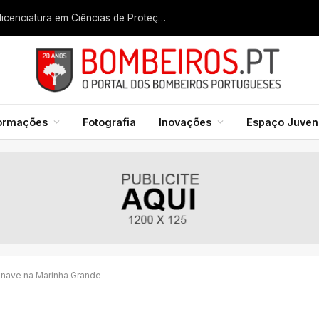
Liga dos Bombeiros quer fazer nascer licenciatura em Ciências de Proteção Civil e Bombeiros
formações
Fotografia
Inovações
Espaço Juveni
onave na Marinha Grande