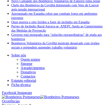
Novo Comando dos Bombeiros Voluntários de Esmoriz toma posse
Chefe dos Bombeiros da Covilhã distinguido com Voto de Louvor
após missão internacional
Apresentado em Espanha robot que combate fogos em ambientes
extremos
Onze mortos e oito feridos a fugir de incêndio em Espanha
Perigo de Incêndio Rural Agrava-se: ANEPC Apela ao Cumprimento
das Medidas de Prevenção
Governo está preparado para “soluções extraordinárias” de ajuda aos
bombeiros
Bombeiros Voluntários da Covilhã mostram desagrado com órgãos
sociais e pretendem suspender trabalho voluntário
Sobre nós
Quem somos
Sinopse
Agradecimentos
Donativos
Contactos
Estatuto editorial
Ficha técnica
Facebook
Instagram
Ocorrências