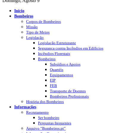
Domingo, Agosto 9
Início
Bombeiros
Corpos de Bombeiros
Missão
Tipo de Meios
Legislação
Legislação Estruturante
Segurança contra Incêndios em Edificios
Incêndios Florestais
Bombeiros
Subsídios e Apoios
Quartéis
Equipamentos
EIP
FEB
Transporte de Doentes
Bombeiros Profissionais
História dos Bombeiros
Informações
Recrutamento
Ser bombeiro
Perguntas frequentes
Arquivo “Bombeiros.pt”