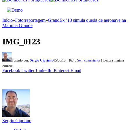
Início
»
Fotorreportagem
»
GrandEx ’13 simula queda de aeronave na
Marinha Grande
IMG_0123
Postado por:
Sérgio Cipriano
05/05/13 - 16:46
Sem comentários
1 Leitura mínima
Partilhar
Facebook
Twitter
LinkedIn
Pinterest
Email
Sérgio Cipriano