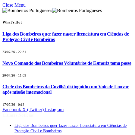
Close Menu
What's Hot
Liga dos Bombeiros quer fazer nascer licenciatura em Ciências de
Proteção Civil e Bombeiros
23/07/26 - 22:31
Novo Comando dos Bombeiros Voluntários de Esmoriz toma posse
20/07/26 - 11:09
Chefe dos Bombeiros da Covilhã distinguido com Voto de Louvor
após missão internacional
17/07/26 - 0:13
Facebook
X (Twitter)
Instagram
Últimas Notícias
Liga dos Bombeiros quer fazer nascer licenciatura em Ciências de
Proteção Civil e Bombeiros