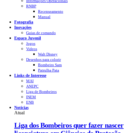
Informações Operacionais
RNBP
Recenseamento
Manual
Fotografia
Inovações
Guias de comando
Espaço Juvenil
Jogos
Videos
Walt Disney
Desenhos para colorir
Bombeiro Sam
Patrulha Pata
Links de Interesse
MAI
ANEPC
Liga de Bombeiros
INEM
ENB
Notícias
Atual
Liga dos Bombeiros quer fazer nascer