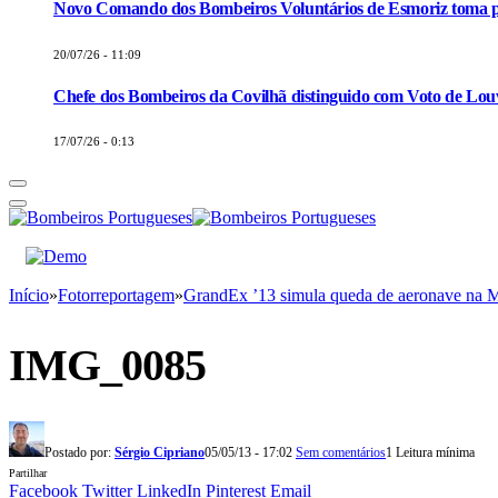
Novo Comando dos Bombeiros Voluntários de Esmoriz toma p
20/07/26 - 11:09
Chefe dos Bombeiros da Covilhã distinguido com Voto de Louv
17/07/26 - 0:13
Início
»
Fotorreportagem
»
GrandEx ’13 simula queda de aeronave na 
IMG_0085
Postado por:
Sérgio Cipriano
05/05/13 - 17:02
Sem comentários
1 Leitura mínima
Partilhar
Facebook
Twitter
LinkedIn
Pinterest
Email