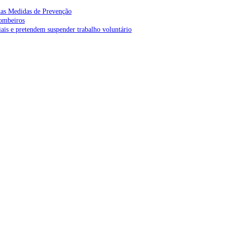
as Medidas de Prevenção
bombeiros
is e pretendem suspender trabalho voluntário