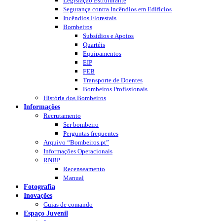
Legislação Estruturante
Segurança contra Incêndios em Edificios
Incêndios Florestais
Bombeiros
Subsídios e Apoios
Quartéis
Equipamentos
EIP
FEB
Transporte de Doentes
Bombeiros Profissionais
História dos Bombeiros
Informações
Recrutamento
Ser bombeiro
Perguntas frequentes
Arquivo “Bombeiros.pt”
Informações Operacionais
RNBP
Recenseamento
Manual
Fotografia
Inovações
Guias de comando
Espaço Juvenil