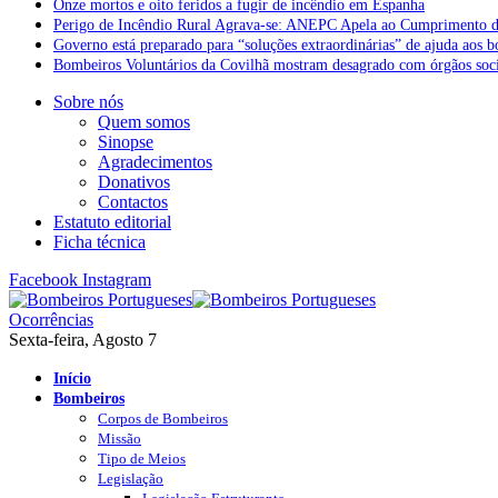
Onze mortos e oito feridos a fugir de incêndio em Espanha
Perigo de Incêndio Rural Agrava-se: ANEPC Apela ao Cumprimento d
Governo está preparado para “soluções extraordinárias” de ajuda aos 
Bombeiros Voluntários da Covilhã mostram desagrado com órgãos socia
Sobre nós
Quem somos
Sinopse
Agradecimentos
Donativos
Contactos
Estatuto editorial
Ficha técnica
Facebook
Instagram
Ocorrências
Sexta-feira, Agosto 7
Início
Bombeiros
Corpos de Bombeiros
Missão
Tipo de Meios
Legislação