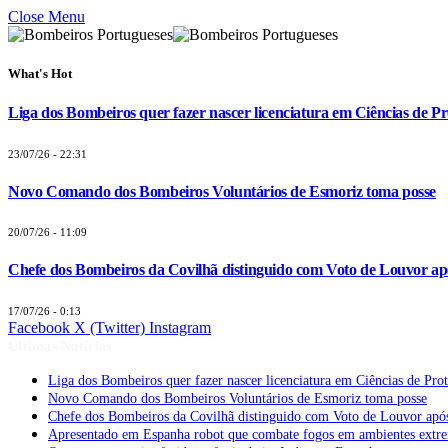
Close Menu
What's Hot
Liga dos Bombeiros quer fazer nascer licenciatura em Ciências de Pr
23/07/26 - 22:31
Novo Comando dos Bombeiros Voluntários de Esmoriz toma posse
20/07/26 - 11:09
Chefe dos Bombeiros da Covilhã distinguido com Voto de Louvor apó
17/07/26 - 0:13
Facebook
X (Twitter)
Instagram
Últimas Notícias
Liga dos Bombeiros quer fazer nascer licenciatura em Ciências de Pro
Novo Comando dos Bombeiros Voluntários de Esmoriz toma posse
Chefe dos Bombeiros da Covilhã distinguido com Voto de Louvor após
Apresentado em Espanha robot que combate fogos em ambientes extr