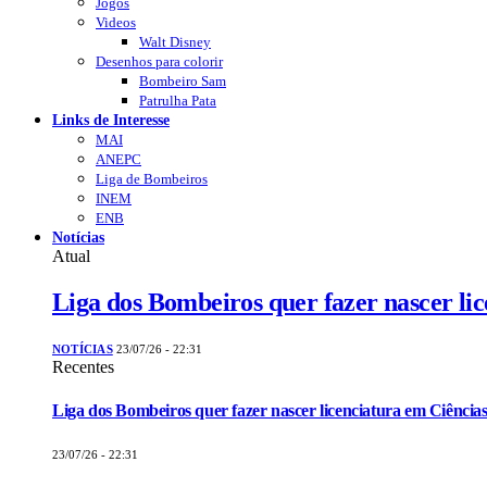
Jogos
Videos
Walt Disney
Desenhos para colorir
Bombeiro Sam
Patrulha Pata
Links de Interesse
MAI
ANEPC
Liga de Bombeiros
INEM
ENB
Notícias
Atual
Liga dos Bombeiros quer fazer nascer li
NOTÍCIAS
23/07/26 - 22:31
Recentes
Liga dos Bombeiros quer fazer nascer licenciatura em Ciências
23/07/26 - 22:31