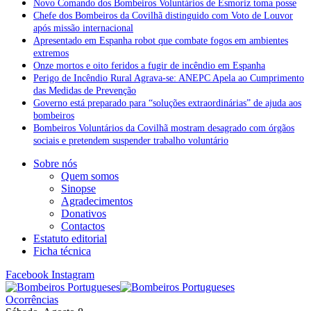
Novo Comando dos Bombeiros Voluntários de Esmoriz toma posse
Chefe dos Bombeiros da Covilhã distinguido com Voto de Louvor
após missão internacional
Apresentado em Espanha robot que combate fogos em ambientes
extremos
Onze mortos e oito feridos a fugir de incêndio em Espanha
Perigo de Incêndio Rural Agrava-se: ANEPC Apela ao Cumprimento
das Medidas de Prevenção
Governo está preparado para “soluções extraordinárias” de ajuda aos
bombeiros
Bombeiros Voluntários da Covilhã mostram desagrado com órgãos
sociais e pretendem suspender trabalho voluntário
Sobre nós
Quem somos
Sinopse
Agradecimentos
Donativos
Contactos
Estatuto editorial
Ficha técnica
Facebook
Instagram
Ocorrências