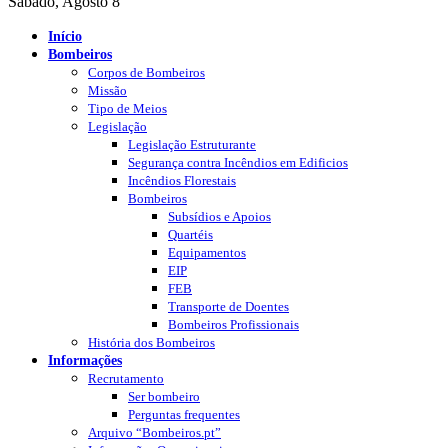
Sábado, Agosto 8
Início
Bombeiros
Corpos de Bombeiros
Missão
Tipo de Meios
Legislação
Legislação Estruturante
Segurança contra Incêndios em Edificios
Incêndios Florestais
Bombeiros
Subsídios e Apoios
Quartéis
Equipamentos
EIP
FEB
Transporte de Doentes
Bombeiros Profissionais
História dos Bombeiros
Informações
Recrutamento
Ser bombeiro
Perguntas frequentes
Arquivo “Bombeiros.pt”