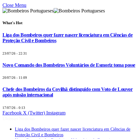
Close Menu
What's Hot
Liga dos Bombeiros quer fazer nascer licenciatura em Ciências de
Proteção Civil e Bombeiros
23/07/26 - 22:31
Novo Comando dos Bombeiros Voluntários de Esmoriz toma posse
20/07/26 - 11:09
Chefe dos Bombeiros da Covilhã distinguido com Voto de Louvor
após missão internacional
17/07/26 - 0:13
Facebook
X (Twitter)
Instagram
Últimas Notícias
Liga dos Bombeiros quer fazer nascer licenciatura em Ciências de
Proteção Civil e Bombeiros