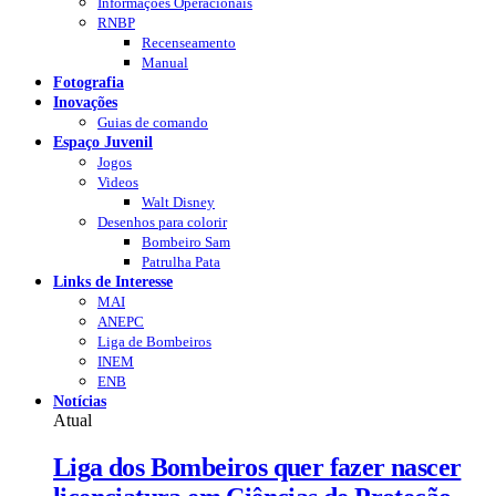
Informações Operacionais
RNBP
Recenseamento
Manual
Fotografia
Inovações
Guias de comando
Espaço Juvenil
Jogos
Videos
Walt Disney
Desenhos para colorir
Bombeiro Sam
Patrulha Pata
Links de Interesse
MAI
ANEPC
Liga de Bombeiros
INEM
ENB
Notícias
Atual
Liga dos Bombeiros quer fazer nascer