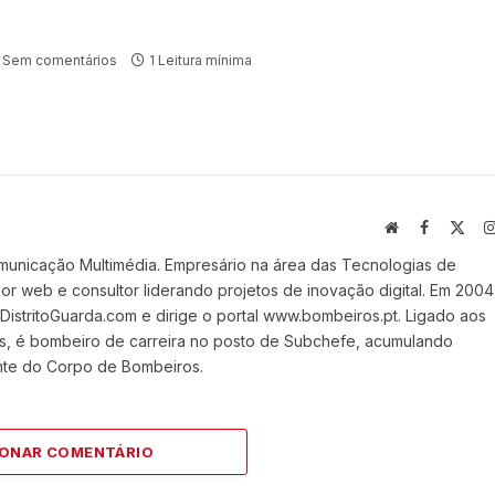
Sem comentários
1 Leitura mínima
Website
Facebook
X
(Twi
municação Multimédia. Empresário na área das Tecnologias de
 web e consultor liderando projetos de inovação digital. Em 2004
stritoGuarda.com e dirige o portal www.bombeiros.pt. Ligado aos
s, é bombeiro de carreira no posto de Subchefe, acumulando
nte do Corpo de Bombeiros.
IONAR COMENTÁRIO