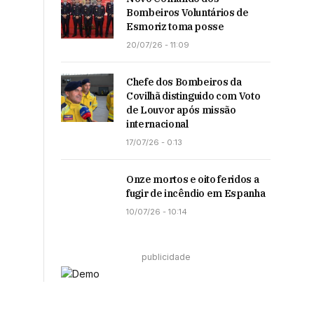
Bombeiros Voluntários de
Esmoriz toma posse
20/07/26 - 11:09
Chefe dos Bombeiros da
Covilhã distinguido com Voto
de Louvor após missão
internacional
17/07/26 - 0:13
Onze mortos e oito feridos a
fugir de incêndio em Espanha
10/07/26 - 10:14
publicidade