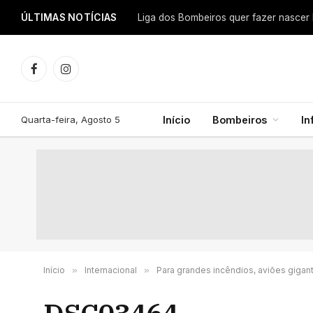
ÚLTIMAS NOTÍCIAS
Facebook
Instagram
Quarta-feira, Agosto 5
Início
Bombeiros
In
Início
»
Internacional
»
Para grandes incêndios, aviões gigan