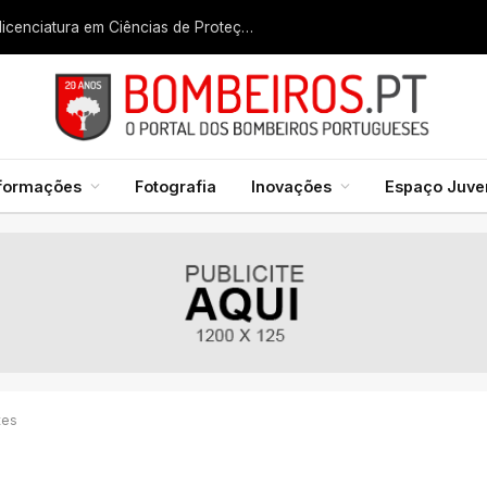
Liga dos Bombeiros quer fazer nascer licenciatura em Ciências de Proteção Civil e Bombeiros
formações
Fotografia
Inovações
Espaço Juven
tes