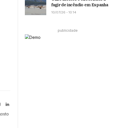
fugir de incêndio em Espanha
10/07/26 - 10:14
publicidade
Instagram
LinkedIn
tter)
gosto