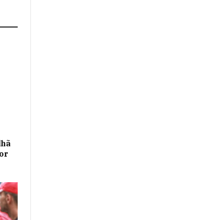
lhã
or