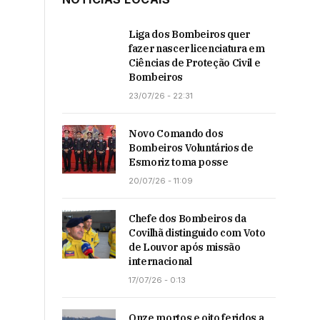
Liga dos Bombeiros quer
fazer nascer licenciatura em
Ciências de Proteção Civil e
Bombeiros
23/07/26 - 22:31
Novo Comando dos
Bombeiros Voluntários de
Esmoriz toma posse
20/07/26 - 11:09
Chefe dos Bombeiros da
Covilhã distinguido com Voto
de Louvor após missão
internacional
17/07/26 - 0:13
Onze mortos e oito feridos a