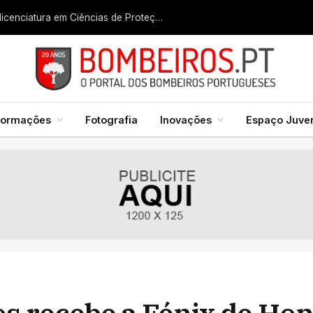
Liga dos Bombeiros quer fazer nascer licenciatura em Ciências de Proteção Civil e Bombeiros
formações
Fotografia
Inovações
Espaço Juven