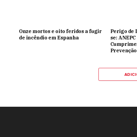
Onze mortos e oito feridos a fugir
Perigo de 
de incêndio em Espanha
se: ANEPC
Cumprimen
Prevenção
ADIC