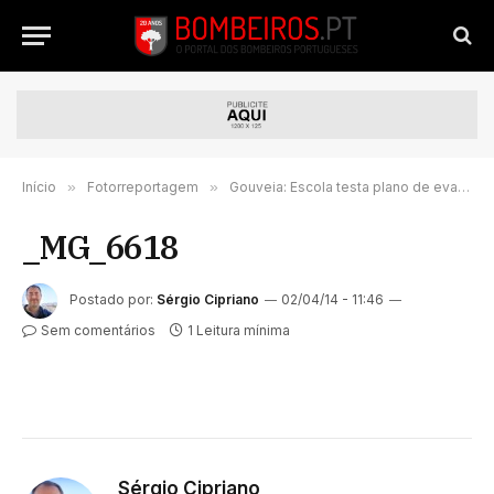
Início
»
Fotorreportagem
»
Gouveia: Escola testa plano de evacuação de emergência
_MG_6618
Postado por:
Sérgio Cipriano
02/04/14 - 11:46
Sem comentários
1 Leitura mínima
Sérgio Cipriano