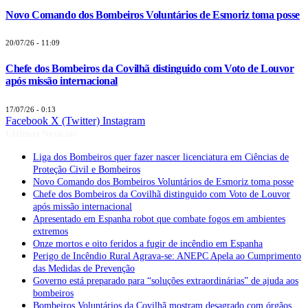
Novo Comando dos Bombeiros Voluntários de Esmoriz toma posse
20/07/26 - 11:09
Chefe dos Bombeiros da Covilhã distinguido com Voto de Louvor
após missão internacional
17/07/26 - 0:13
Facebook
X (Twitter)
Instagram
Últimas Notícias
Liga dos Bombeiros quer fazer nascer licenciatura em Ciências de
Proteção Civil e Bombeiros
Novo Comando dos Bombeiros Voluntários de Esmoriz toma posse
Chefe dos Bombeiros da Covilhã distinguido com Voto de Louvor
após missão internacional
Apresentado em Espanha robot que combate fogos em ambientes
extremos
Onze mortos e oito feridos a fugir de incêndio em Espanha
Perigo de Incêndio Rural Agrava-se: ANEPC Apela ao Cumprimento
das Medidas de Prevenção
Governo está preparado para “soluções extraordinárias” de ajuda aos
bombeiros
Bombeiros Voluntários da Covilhã mostram desagrado com órgãos