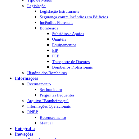
Tipo de Meios
Legislação
Legislação Estruturante
Segurança contra Incêndios em Edificios
Incêndios Florestais
Bombeiros
Subsídios e Apoios
Quartéis
Equipamentos
EIP
FEB
Transporte de Doentes
Bombeiros Profissionais
História dos Bombeiros
Informações
Recrutamento
Ser bombeiro
Perguntas frequentes
Arquivo “Bombeiros.pt”
Informações Operacionais
RNBP
Recenseamento
Manual
Fotografia
Inovações