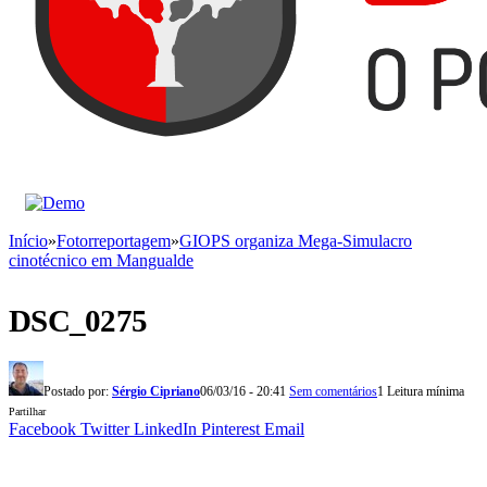
Início
»
Fotorreportagem
»
GIOPS organiza Mega-Simulacro
cinotécnico em Mangualde
DSC_0275
Postado por:
Sérgio Cipriano
06/03/16 - 20:41
Sem comentários
1 Leitura mínima
Partilhar
Facebook
Twitter
LinkedIn
Pinterest
Email