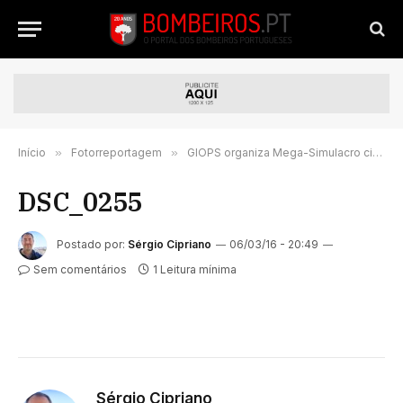
Início
»
Fotorreportagem
»
GIOPS organiza Mega-Simulacro cinotécnico em Mangualde
DSC_0255
Postado por:
Sérgio Cipriano
06/03/16 - 20:49
Sem comentários
1 Leitura mínima
Sérgio Cipriano