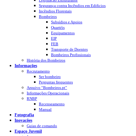
Legislação Estruturante
Segurança contra Incêndios em Edificios
Incêndios Florestais
Bombeiros
Subsídios e Apoios
Quartéis
Equipamentos
EIP
FEB
Transporte de Doentes
Bombeiros Profissionais
História dos Bombeiros
Informações
Recrutamento
Ser bombeiro
Perguntas frequentes
Arquivo “Bombeiros.pt”
Informações Operacionais
RNBP
Recenseamento
Manual
Fotografia
Inovações
Guias de comando
Espaço Juvenil