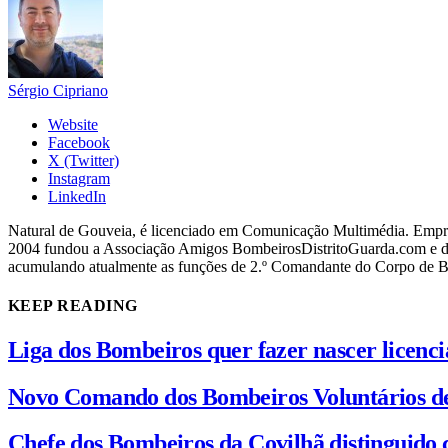
Sérgio Cipriano
Website
Facebook
X (Twitter)
Instagram
LinkedIn
Natural de Gouveia, é licenciado em Comunicação Multimédia. Empres
2004 fundou a Associação Amigos BombeirosDistritoGuarda.com e dir
acumulando atualmente as funções de 2.º Comandante do Corpo de 
KEEP READING
Liga dos Bombeiros quer fazer nascer licenc
Novo Comando dos Bombeiros Voluntários d
Chefe dos Bombeiros da Covilhã distinguido 