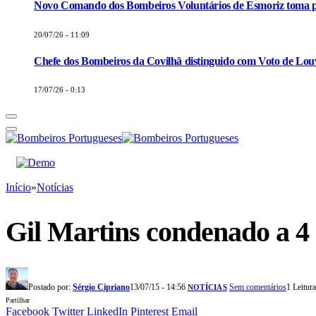
Novo Comando dos Bombeiros Voluntários de Esmoriz toma p
20/07/26 - 11:09
Chefe dos Bombeiros da Covilhã distinguido com Voto de Louv
17/07/26 - 0:13
Início
»
Notícias
Gil Martins condenado a 4
Postado por:
Sérgio Cipriano
13/07/15 - 14:56
Sem comentários
1 Leitur
NOTÍCIAS
Partilhar
Facebook
Twitter
LinkedIn
Pinterest
Email