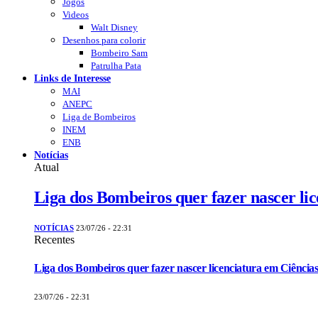
Jogos
Videos
Walt Disney
Desenhos para colorir
Bombeiro Sam
Patrulha Pata
Links de Interesse
MAI
ANEPC
Liga de Bombeiros
INEM
ENB
Notícias
Atual
Liga dos Bombeiros quer fazer nascer li
NOTÍCIAS
23/07/26 - 22:31
Recentes
Liga dos Bombeiros quer fazer nascer licenciatura em Ciências
23/07/26 - 22:31