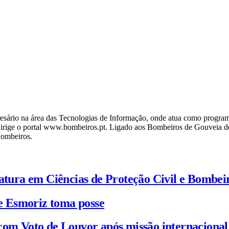
ário na área das Tecnologias de Informação, onde atua como programa
ige o portal www.bombeiros.pt. Ligado aos Bombeiros de Gouveia desd
Bombeiros.
iatura em Ciências de Proteção Civil e Bombei
e Esmoriz toma posse
com Voto de Louvor após missão internacional