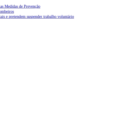
as Medidas de Prevenção
bombeiros
is e pretendem suspender trabalho voluntário