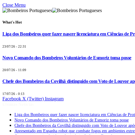
Close Menu
What's Hot
Liga dos Bombeiros quer fazer nascer licenciatura em Ciências de Pr
23/07/26 - 22:31
Novo Comando dos Bombeiros Voluntários de Esmoriz toma posse
20/07/26 - 11:09
Chefe dos Bombeiros da Covilhã distinguido com Voto de Louvor apó
17/07/26 - 0:13
Facebook
X (Twitter)
Instagram
Últimas Notícias
Liga dos Bombeiros quer fazer nascer licenciatura em Ciências de Pro
Novo Comando dos Bombeiros Voluntários de Esmoriz toma posse
Chefe dos Bombeiros da Covilhã distinguido com Voto de Louvor após
Apresentado em Espanha robot que combate fogos em ambientes extr