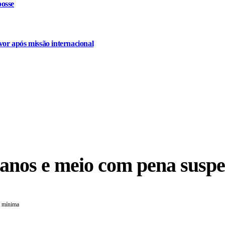
osse
or após missão internacional
 anos e meio com pena susp
a mínima