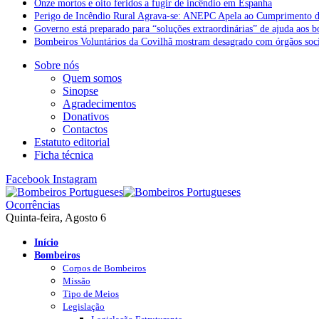
Onze mortos e oito feridos a fugir de incêndio em Espanha
Perigo de Incêndio Rural Agrava-se: ANEPC Apela ao Cumprimento d
Governo está preparado para “soluções extraordinárias” de ajuda aos 
Bombeiros Voluntários da Covilhã mostram desagrado com órgãos socia
Sobre nós
Quem somos
Sinopse
Agradecimentos
Donativos
Contactos
Estatuto editorial
Ficha técnica
Facebook
Instagram
Ocorrências
Quinta-feira, Agosto 6
Início
Bombeiros
Corpos de Bombeiros
Missão
Tipo de Meios
Legislação