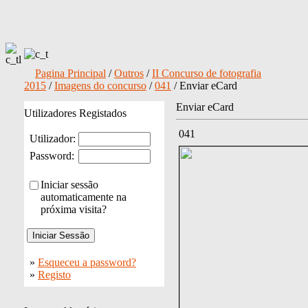
Pagina Principal
/
Outros
/
II Concurso de fotografia
2015
/
Imagens do concurso
/
041
/ Enviar eCard
Enviar eCard
Utilizadores Registados
041
Utilizador:
Password:
Iniciar sessão
automaticamente na
próxima visita?
»
Esqueceu a password?
»
Registo