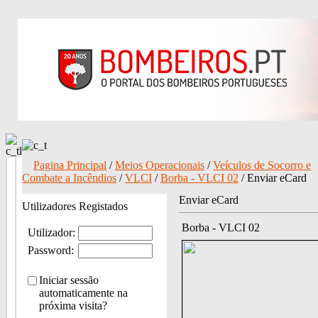
Pagina Principal
/
Meios Operacionais
/
Veículos de Socorro e
Combate a Incêndios
/
VLCI
/
Borba - VLCI 02
/ Enviar eCard
Enviar eCard
Utilizadores Registados
Borba - VLCI 02
Utilizador:
Password:
Iniciar sessão
automaticamente na
próxima visita?