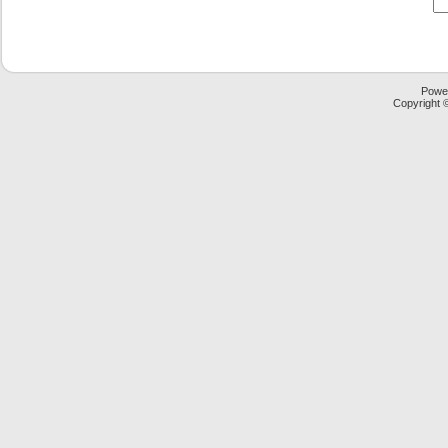
Powe
Copyright