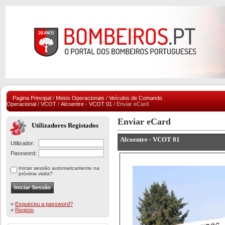
Pagina Principal
/
Meios Operacionais
/
Veículos de Comando
Operacional
/
VCOT
/
Alcoentre - VCOT 01
/ Enviar eCard
Enviar eCard
Utilizadores Registados
Alcoentre - VCOT 01
Utilizador:
Password:
Iniciar sessão automaticamente na
próxima visita?
»
Esqueceu a password?
»
Registo