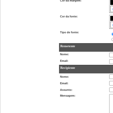
Cor da margem:
Cor da fonte:
Tipo de fonte:
Remetente
Nome:
Email:
Recipiente
Nome:
Email:
Assunto:
Mensagem: