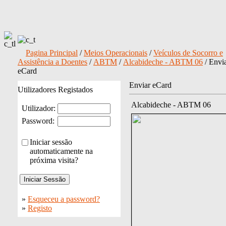
Pagina Principal
/
Meios Operacionais
/
Veículos de Socorro e
Assistência a Doentes
/
ABTM
/
Alcabideche - ABTM 06
/ Envi
eCard
Enviar eCard
Utilizadores Registados
Alcabideche - ABTM 06
Utilizador:
Password:
Iniciar sessão
automaticamente na
próxima visita?
»
Esqueceu a password?
»
Registo