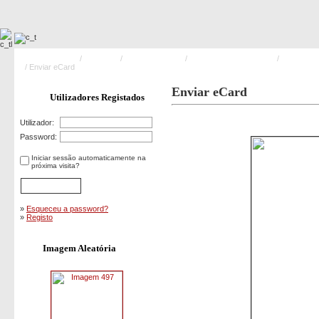
Pagina Principal
/
Acidentes
/
Acidentes Vários
/
Acidente Ponte da Barca
/
Imagem
21
/ Enviar eCard
Enviar eCard
Utilizadores Registados
Imagem 21
Utilizador:
Password:
Iniciar sessão automaticamente na
próxima visita?
»
Esqueceu a password?
»
Registo
Imagem Aleatória