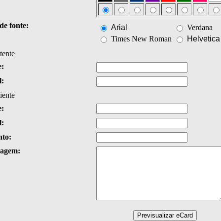
de fonte:
Arial
Verdana
Times New Roman
Helvetica
tente
:
l:
iente
:
l:
nto:
agem: