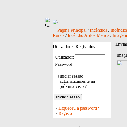
Pagina Principal
/
Incêndios
/
Incêndios
Rurais
/
Incêndio A-dos-Melros
/
Imagem
Envia
Utilizadores Registados
Imag
Utilizador:
Password:
Iniciar sessão
automaticamente na
próxima visita?
»
Esqueceu a password?
»
Registo